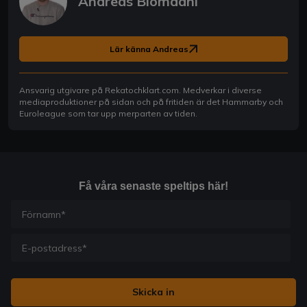
Andreas Blomdahl
Lär känna Andreas
Ansvarig utgivare på Rekatochklart.com. Medverkar i diverse
mediaproduktioner på sidan och på fritiden är det Hammarby och
Euroleague som tar upp merparten av tiden.
Få våra senaste speltips här!