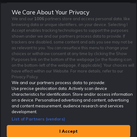
Jag vill få nyhetsbrev från Rekatochklart och jag är 18+. Regler
We Care About Your Privacy
och villkor gäller.
*
We and our
1006
partners store and access personal data, like
browsing data or unique identifiers, on your device. Selecting I
Accept enables tracking technologies to support the purposes
shown under we and our partners process data to provide. If
trackers are disabled, some content and ads you see may not be
as relevant to you. You can resurface this menu to change your
Affiliate Modell
Ansvarsfullt Spelande
Cookie Policy
choices or withdraw consent at any time by clicking the Show
Om Rekatochklart
F.A.Q
Användarvilkor
Purposes link on the bottom of the webpage [or the floating icon
on the bottom-left of the webpage, if applicable]. Your choices will
Kontakta oss
Nyhetsarkiv
Integritetspolicy
have effect within our Website. For more details, refer to our
Redaktionen
Tipsarkiv
Sportkalender
Privacy Policy.
We and our partners process data to provide:
Redaktionell policy
Rekatochklart shop
Use precise geolocation data. Actively scan device
characteristics for identification. Store and/or access information
Rekatochklart.com är Sveriges ledande betting-community. 2017 nominerades
on a device. Personalised advertising and content, advertising
Rekatochklart som en av världens bästa spelinformations-sajter på spelbranschens egen
Oscarsgala EGR Awards.
and content measurement, audience research and services
development.
Rekatochklart är oberoende och ej knutet till något specifikt spelbolag. Här hittar du
speltips, unika insättningsbonusar och erbjudanden från de största och mest seriösa
List of Partners (vendors)
spelbolagen. En spelbok, spelskola, information om skador och avstängningar samt vårt
populära klotterplank.
Har du några frågor är du välkommen att
kontakta oss
.
I Accept