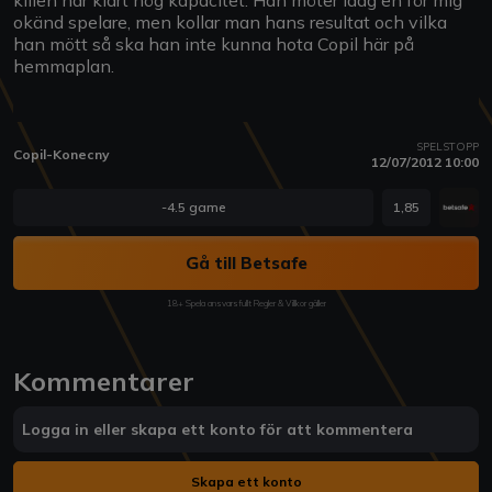
okänd spelare, men kollar man hans resultat och vilka
han mött så ska han inte kunna hota Copil här på
hemmaplan.
SPELSTOPP
Copil-Konecny
12/07/2012 10:00
-4.5 game
1,85
Gå till Betsafe
18+ Spela ansvarsfullt Regler & Villkor gäller
Kommentarer
Logga in eller skapa ett konto för att kommentera
Skapa ett konto