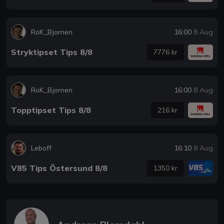
RoK_Bjornen
16:00
8 Aug
Stryktipset Tips 8/8
7776 kr
RoK_Bjornen
16:00
8 Aug
Topptipset Tips 8/8
216 kr
Leboff
16:10
8 Aug
V85 Tips Östersund 8/8
1350 kr