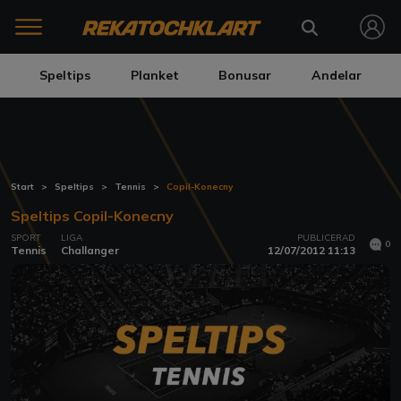
Speltips
Planket
Bonusar
Andelar
Start
Speltips
Tennis
Copil-Konecny
Speltips Copil-Konecny
SPORT
LIGA
PUBLICERAD
0
Tennis
Challanger
12/07/2012 11:13