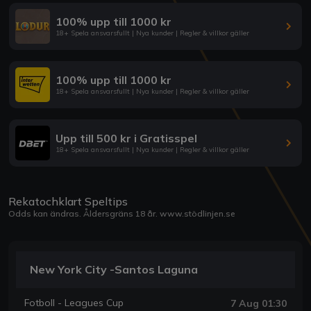
100% upp till 1000 kr
18+ Spela ansvarsfullt | Nya kunder | Regler & villkor gäller
100% upp till 1000 kr
18+ Spela ansvarsfullt | Nya kunder | Regler & villkor gäller
Upp till 500 kr i Gratisspel
18+ Spela ansvarsfullt | Nya kunder | Regler & villkor gäller
Rekatochklart Speltips
Odds kan ändras. Åldersgräns 18 år.
www.stödlinjen.se
New York City -Santos Laguna
Fotboll - Leagues Cup
7 Aug 01:30