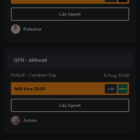
Läs tipset
Polsater
QPR - Millwall
Fotboll - Carabao Cup
8 Aug 15:00
Mål före 29:00
1.83
Läs tipset
Aston