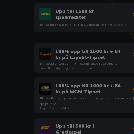
Upp till 1500 kr
spelkrediter
18+ Spela ansvarsfullt |
Regler & villkor
gäller | Nya kunder
100% upp till 1500 kr + 64
kr på Expekt-Tipset
18+ Spela ansvarsfullt
|
stodlinjen.se
|
spelpaus.se
Läs fullständiga regler och villkor här
100% upp till 1000 kr + 64
kr på MGM-Tipset
18+. Gäller nya spelare vid första insättningen
|
stodlinjen.se
|
spelpaus.se
Regler & villkor gäller
Upp till 500 kr i
Gratisspel