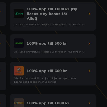
100% upp till 1000 kr (Ny
licens = ny bonus för
Alla!)
18+ Spela ansvarsfullt |
Regler & villkor
gäller | Nya kunder
100% upp till 500 kr
18+ Spela ansvarsfullt |
Regler & villkor
gäller | Nya kunder
100% upp till 600 kr
18+ Spela ansvarsfullt
|
stodlinjen.se
|
spelpaus.se
Läs fullständiga regler och villkor här
100% upp till 1000 kr