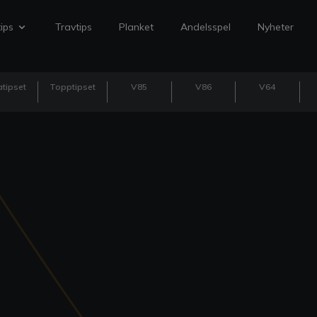
ips
Travtips
Planket
Andelsspel
Nyheter
tipset
Topptipset
V85
V86
V64