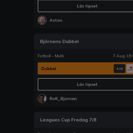
Läs tipset
Aston
Björnens Dubbel
Fotboll - Multi
7 Aug 19:
Dubbel
4.19
Läs tipset
RoK_Bjornen
Leagues Cup Fredag 7/8