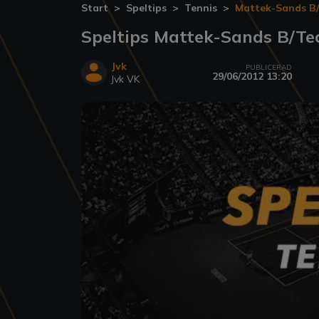
Start
Speltips
Tennis
Mattek-Sands B/T
Speltips Mattek-Sands B/Tec
Jvk
PUBLICERAD
29/06/2012 13:20
Jvk VK