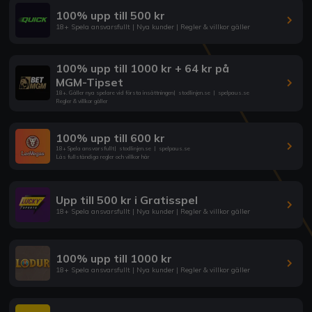
100% upp till 500 kr
18+ Spela ansvarsfullt | Nya kunder | Regler & villkor gäller
100% upp till 1000 kr + 64 kr på
MGM-Tipset
18+. Gäller nya spelare vid första insättningen
|
stodlinjen.se
|
spelpaus.se
Regler & villkor gäller
100% upp till 600 kr
18+ Spela ansvarsfullt
|
stodlinjen.se
|
spelpaus.se
Läs fullständiga regler och villkor här
Upp till 500 kr i Gratisspel
18+ Spela ansvarsfullt | Nya kunder | Regler & villkor gäller
100% upp till 1000 kr
18+ Spela ansvarsfullt | Nya kunder | Regler & villkor gäller