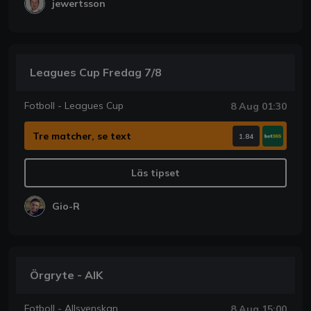
jewertsson
Leagues Cup Fredag 7/8
Fotboll - Leagues Cup
8 Aug 01:30
Tre matcher, se text
1.84
Läs tipset
Gio-R
Örgryte - AIK
Fotboll - Allsvenskan
8 Aug 15:00