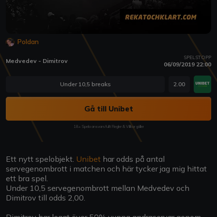
Poldan
SPELSTOPP
Medvedev - Dimitrov
06/09/2019 22:00
Under 10,5 breaks
2.00
Gå till Unibet
18+ Spela ansvarsfullt Regler & Villkor gäller
Ett nytt spelobjekt.
Unibet
har odds på antal
servegenombrott i matchen och här tycker jag mig hittat
ett bra spel.
Under 10,5 servegenombrott mellan Medvedev och
Dimitrov till odds 2,00.
Dimitrov har legat över 50% vunna andraservar genom