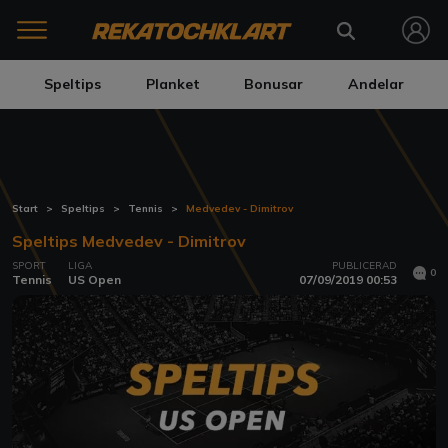
Speltips
Planket
Bonusar
Andelar
Start
Speltips
Tennis
Medvedev - Dimitrov
Speltips Medvedev - Dimitrov
SPORT
LIGA
PUBLICERAD
0
Tennis
US Open
07/09/2019 00:53