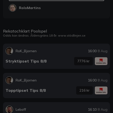
RoloMartins
Rekatochklart Poolspel
Odds kan ändras. Åldersgräns 18 år.
www.stödlinjen.se
RoK_Bjornen
16:00
8 Aug
Stryktipset Tips 8/8
7776 kr
RoK_Bjornen
16:00
8 Aug
Topptipset Tips 8/8
216 kr
Leboff
16:10
8 Aug