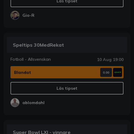
Läs tipset
Gio-R
Speltips 30MedRekat
Fotboll - Allsvenskan
10 Aug 19:00
Blandat
0.00
Läs tipset
ablomdahl
Super Bowl LXI - vinnare