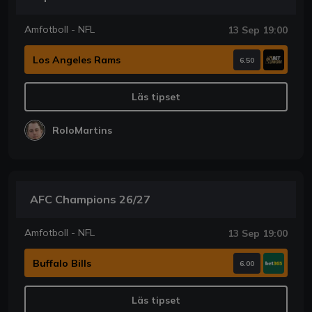
Amfotboll - NFL
13 Sep 19:00
Los Angeles Rams
6.50
Läs tipset
RoloMartins
AFC Champions 26/27
Amfotboll - NFL
13 Sep 19:00
Buffalo Bills
6.00
Läs tipset