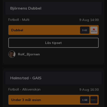
Björnens Dubbel
Fotboll - Multi
9 Aug 14:00
Dubbel
3.62
Läs tipset
RoK_Bjornen
Halmstad - GAIS
Fotboll - Allsvenskan
9 Aug 16:30
Under 3 mål asian
1.68