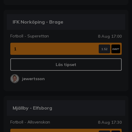
IFK Norköping - Brage
Fotboll - Superettan
8 Aug 17:00
1
1.52
Läs tipset
jewertsson
Mjällby - Elfsborg
Fotboll - Allsvenskan
8 Aug 17:30