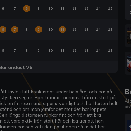
6
7
8
9
10
11
12
13
14
15
6
7
8
9
10
11
12
13
14
15
6
7
8
9
10
11
12
13
14
15
lar endast V6
B
ått tävla i tuff konkurrens under hela året och har på
fem stycken segrar. Han kommer närmast från en start på
Åld
k en fin resa i andra par utvändigt och höll farten helt
stö
motstånd och om man jämför det mot det här loppets
 Den långa distansen funkar fint och från ett bra
tt vara aktiv från start här och jag tror att han
edningen här och väl i den positionen så är det här