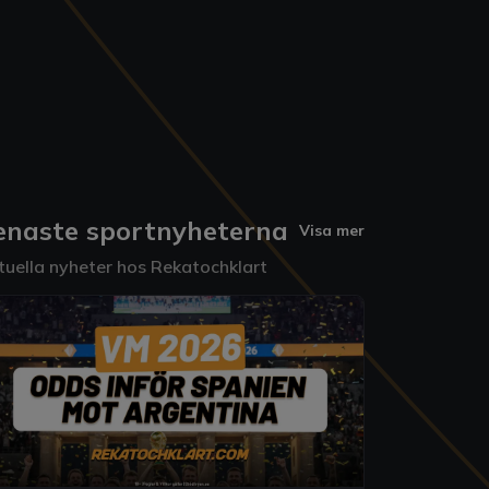
enaste sportnyheterna
Visa mer
tuella nyheter hos Rekatochklart