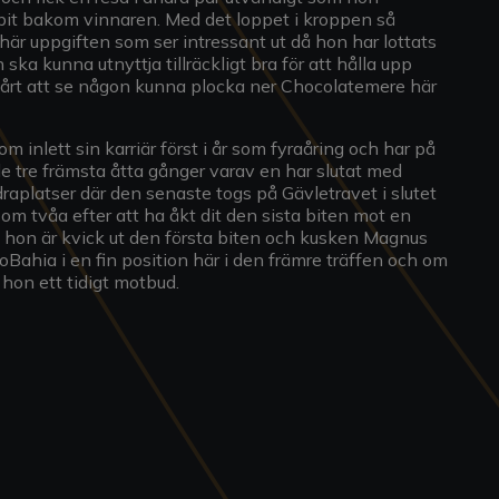
n bit bakom vinnaren. Med det loppet i kroppen så
är uppgiften som ser intressant ut då hon har lottats
n ska kunna utnyttja tillräckligt bra för att hålla upp
vårt att se någon kunna plocka ner Chocolatemere här
m inlett sin karriär först i år som fyraåring och har på
 de tre främsta åtta gånger varav en har slutat med
aplatser där den senaste togs på Gävletravet i slutet
m tvåa efter att ha åkt dit den sista biten mot en
å hon är kvick ut den första biten och kusken Magnus
ahia i en fin position här i den främre träffen och om
 hon ett tidigt motbud.