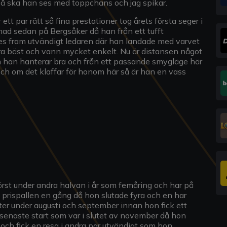
så ska han ses med toppchans och jag spikar.
ett par rätt så fina prestationer tog årets första seger i
nad sedan på Bergsåker då han från ett tufft
es fram utvändigt ledaren där han landade med varvet
ara bäst och vann mycket enkelt. Nu är distansen något
m han hanterar bra och från ett passande smygläge här
 och om det klaffar för honom här så är han en vass
rst under andra halvan i år som femåring och har på
sat prispallen en gång då hon slutade fyra och en har
ter under augusti och september innan hon fick ett
 senaste start som var i slutet av november då hon
ch fick en resa i andra par utvändigt som hon