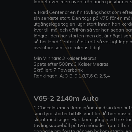
loppet över, men även från andra positioner 
9 Hard Center är en fin tävlingshäst som efter 
sin senaste start. Den togs på V75 för en må
utgångsläge tog en lugn start innan han körd
kvar till mål och därifrån så var han sedan b
längre i den här starten men det är något so
så bör Hard Center få ett rätt så vettigt lopp
avslutare som ska räknas tidigt.
Min Vinnare: 3 Kaiser Mearas
Spets efter 500m: 3 Kaiser Mearas
Skrällen: 7 Powerbank
Rankingen: A: 3 B: 9,1,8,7,6 C: 2,5,4
V65-2 2140m Auto
1 Chocolatemere kom igång med sin karriär fö
sina fyra starter hittills varit fin då hon mis
slutat med seger. Hon kom igång med tre star
tävlingsuppehåll på två månader fram till sin
öppnade bra första gången bakom startbilen o