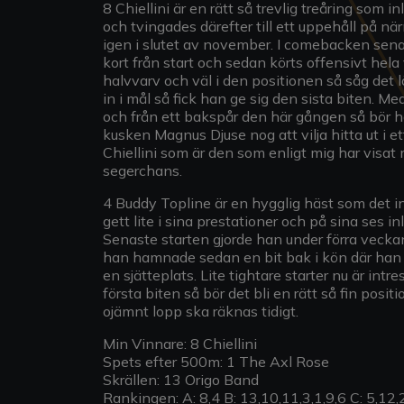
8 Chiellini är en rätt så trevlig treåring som i
och tvingades därefter till ett uppehåll på n
igen i slutet av november. I comebacken sen
kort från start och sedan körts offensivt hela
halvvarv och väl i den positionen så såg det l
in i mål så fick han ge sig den sista biten. 
och från ett bakspår den här gången så bör ha
kusken Magnus Djuse nog att vilja hitta ut i e
Chiellini som är den som enligt mig har visat
segerchans.
4 Buddy Topline är en hygglig häst som det in
gett lite i sina prestationer och på sina ses i
Senaste starten gjorde han under förra vecka
han hamnade sedan en bit bak i kön där han se
en sjätteplats. Lite tightare starter nu är intr
första biten så bör det bli en rätt så fin posit
ojämnt lopp ska räknas tidigt.
Min Vinnare: 8 Chiellini
Spets efter 500m: 1 The Axl Rose
Skrällen: 13 Origo Band
Rankingen: A: 8,4 B: 13,10,11,3,1,9,6 C: 5,12,