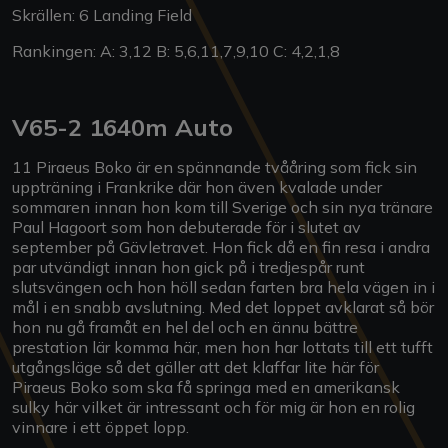
Skrällen: 6 Landing Field
Rankingen: A: 3,12 B: 5,6,11,7,9,10 C: 4,2,1,8
V65-2 1640m Auto
11 Piraeus Boko är en spännande tvååring som fick sin
uppträning i Frankrike där hon även kvalade under
sommaren innan hon kom till Sverige och sin nya tränare
Paul Hagoort som hon debuterade för i slutet av
september på Gävletravet. Hon fick då en fin resa i andra
par utvändigt innan hon gick på i tredjespår runt
slutsvängen och hon höll sedan farten bra hela vägen in i
mål i en snabb avslutning. Med det loppet avklarat så bör
hon nu gå framåt en hel del och en ännu bättre
prestation lär komma här, men hon har lottats till ett tufft
utgångsläge så det gäller att det klaffar lite här för
Piraeus Boko som ska få springa med en amerikansk
sulky här vilket är intressant och för mig är hon en rolig
vinnare i ett öppet lopp.