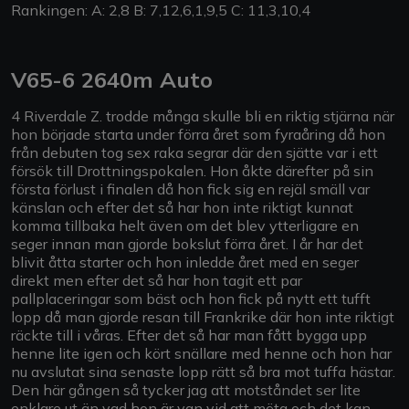
Rankingen: A: 2,8 B: 7,12,6,1,9,5 C: 11,3,10,4
V65-6 2640m Auto
4 Riverdale Z. trodde många skulle bli en riktig stjärna när
hon började starta under förra året som fyraåring då hon
från debuten tog sex raka segrar där den sjätte var i ett
försök till Drottningspokalen. Hon åkte därefter på sin
första förlust i finalen då hon fick sig en rejäl smäll var
känslan och efter det så har hon inte riktigt kunnat
komma tillbaka helt även om det blev ytterligare en
seger innan man gjorde bokslut förra året. I år har det
blivit åtta starter och hon inledde året med en seger
direkt men efter det så har hon tagit ett par
pallplaceringar som bäst och hon fick på nytt ett tufft
lopp då man gjorde resan till Frankrike där hon inte riktigt
räckte till i våras. Efter det så har man fått bygga upp
henne lite igen och kört snällare med henne och hon har
nu avslutat sina senaste lopp rätt så bra mot tuffa hästar.
Den här gången så tycker jag att motståndet ser lite
enklare ut än vad hon är van vid att möta och det kan