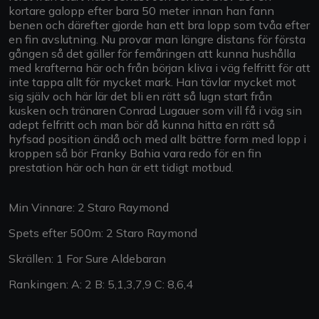
kortare galopp efter bara 50 meter innan han fann
benen och därefter gjorde han ett bra lopp som tvåa efter
en fin avslutning. Nu provar man längre distans för första
gången så det gäller för femåringen att kunna hushålla
med krafterna här och från början kliva i väg felfritt för att
inte tappa allt för mycket mark. Han tävlar mycket mot
sig själv och här lär det bli en rätt så lugn start från
kusken och tränaren Conrad Lugauer som vill få i väg sin
adept felfritt och man bör då kunna hitta en rätt så
hyfsad position ändå och med allt bättre form med lopp i
kroppen så bör Franky Bahia vara redo för en fin
prestation här och han är ett tidigt motbud.
Min Vinnare: 2 Staro Raymond
Spets efter 500m: 2 Staro Raymond
Skrällen: 1 For Sure Aldebaran
Rankingen: A: 2 B: 5,1,3,7,9 C: 8,6,4