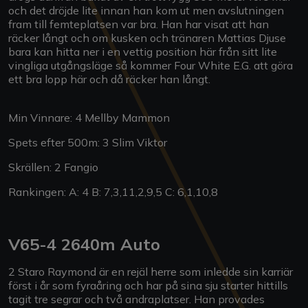
och det dröjde lite innan han kom ut men avslutningen
fram till femteplatsen var bra. Han har visat att han
räcker långt och om kusken och tränaren Mattias Djuse
bara kan hitta ner i en vettig position här från sitt lite
vingliga utgångsläge så kommer Four White E.G. att göra
ett bra lopp här och då räcker han långt.
Min Vinnare: 4 Mellby Mammon
Spets efter 500m: 3 Slim Viktor
Skrällen: 2 Fangio
Rankingen: A: 4 B: 7,3,11,2,9,5 C: 6,1,10,8
V65-4 2640m Auto
2 Staro Raymond är en rejäl herre som inledde sin karriär
först i år som fyraåring och har på sina sju starter hittills
tagit tre segrar och två andraplatser. Han provades