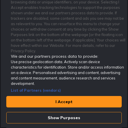
browsing data or unique identifiers, on your device. Selecting I
Senaste sportnyheterna
Visa mer
Accept enables tracking technologies to support the purposes
shown under we and our partners process data to provide. If
Aktuella nyheter hos Rekatochklart
trackers are disabled, some content and ads you see may not be
as relevant to you. You can resurface this menu to change your
choices or withdraw consent at any time by clicking the Show
Purposes link on the bottom of the webpage [or the floating icon
on the bottom-left of the webpage, if applicable]. Your choices will
have effect within our Website. For more details, refer to our
Privacy Policy.
We and our partners process data to provide:
Use precise geolocation data. Actively scan device
characteristics for identification. Store and/or access information
on a device. Personalised advertising and content, advertising
and content measurement, audience research and services
19 Jul - 08:54
development.
Odds inför Spanien mot Argentina i VM
List of Partners (vendors)
I Accept
18 Jul - 22:30
Boostade odds till finalen Spanien -
Argentina i Fotbolls-VM!
Show Purposes