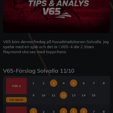
V65 körs denna fredag på huvudstadsbanan Solvalla. Jag
spelar med en spik och det är i V65-4 där 2 Staro
Raymond ska ses med toppchans.
V65-Förslag Solvalla 11/10
1
2
3
4
5
6
7
8
V65-1
9
10
11
12
13
14
15
Läs tipset
1
2
3
4
5
6
7
8