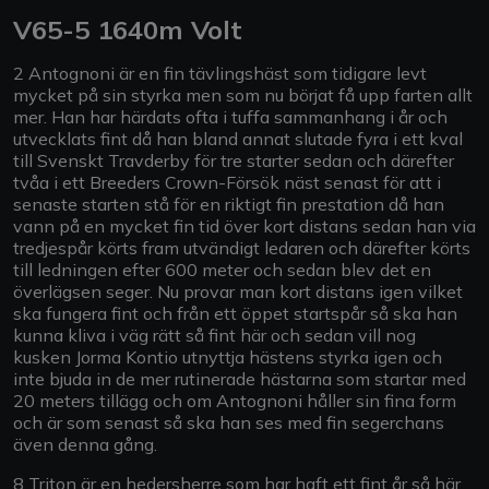
V65-5 1640m Volt
2 Antognoni är en fin tävlingshäst som tidigare levt
mycket på sin styrka men som nu börjat få upp farten allt
mer. Han har härdats ofta i tuffa sammanhang i år och
utvecklats fint då han bland annat slutade fyra i ett kval
till Svenskt Travderby för tre starter sedan och därefter
tvåa i ett Breeders Crown-Försök näst senast för att i
senaste starten stå för en riktigt fin prestation då han
vann på en mycket fin tid över kort distans sedan han via
tredjespår körts fram utvändigt ledaren och därefter körts
till ledningen efter 600 meter och sedan blev det en
överlägsen seger. Nu provar man kort distans igen vilket
ska fungera fint och från ett öppet startspår så ska han
kunna kliva i väg rätt så fint här och sedan vill nog
kusken Jorma Kontio utnyttja hästens styrka igen och
inte bjuda in de mer rutinerade hästarna som startar med
20 meters tillägg och om Antognoni håller sin fina form
och är som senast så ska han ses med fin segerchans
även denna gång.
8 Triton är en hedersherre som har haft ett fint år så här