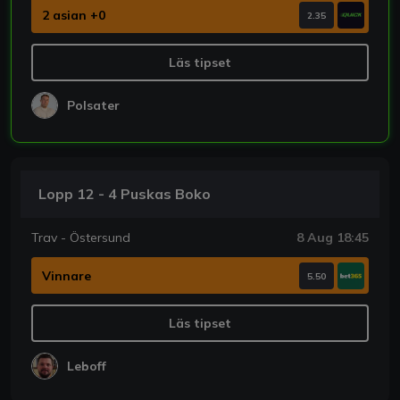
2 asian +0
2.35
Läs tipset
Polsater
Lopp 12 - 4 Puskas Boko
Trav - Östersund
8 Aug 18:45
Vinnare
5.50
Läs tipset
Leboff