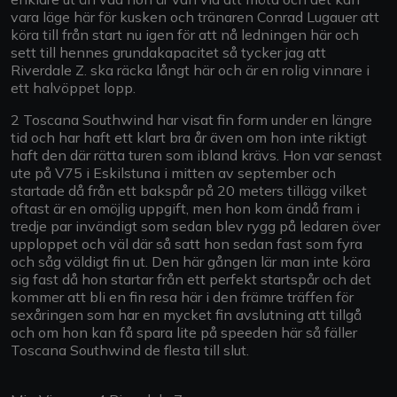
vara läge här för kusken och tränaren Conrad Lugauer att
köra till från start nu igen för att nå ledningen här och
sett till hennes grundakapacitet så tycker jag att
Riverdale Z. ska räcka långt här och är en rolig vinnare i
ett halvöppet lopp.
2 Toscana Southwind har visat fin form under en längre
tid och har haft ett klart bra år även om hon inte riktigt
haft den där rätta turen som ibland krävs. Hon var senast
ute på V75 i Eskilstuna i mitten av september och
startade då från ett bakspår på 20 meters tillägg vilket
oftast är en omöjlig uppgift, men hon kom ändå fram i
tredje par invändigt som sedan blev rygg på ledaren över
upploppet och väl där så satt hon sedan fast som fyra
och såg väldigt fin ut. Den här gången lär man inte köra
sig fast då hon startar från ett perfekt startspår och det
kommer att bli en fin resa här i den främre träffen för
sexåringen som har en mycket fin avslutning att tillgå
och om hon kan få spara lite på speeden här så fäller
Toscana Southwind de flesta till slut.