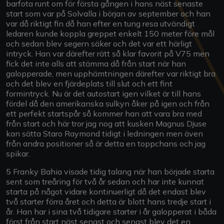
barfota runt om för första gången i hans näst senaste
start som var på Solvalla i början av september och han
var då riktigt fin då han efter en tung resa utvändigt
ledaren kunde koppla greppet enkelt 150 meter före mål
och sedan blev segern säker och det var ett härligt
intryck. Han var därefter rätt så klar favorit på V75 men
fick det inte alls att stämma då från start när han
galopperade, men upphämtningen därefter var riktigt bra
och det blev en fjärdeplats till slut och ett fint
formintryck. Nu är det autostart igen vilket är till hans
fördel då den amerikanska sulkyn åker på igen och från
ett perfekt startspår så kommer han att vara bra med
från start och här tror jag nog att kusken Magnus Djuse
kan sätta Staro Raymond tidigt i ledningen men även
från andra positioner så är detta en toppchans och jag
spikar.
5 Franky Bahia visade tidig talang när han började starta
sent som treåring för två år sedan och har inte kunnat
starta på något vidare kontinuerligt då det endast blev
två starter förra året och detta är blott hans tredje start i
år. Han har i sina två tidigare starter i år galopperat i båda
först från start näst senast och senast blev det en