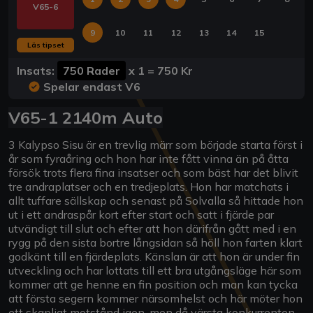
V65-6
9
10
11
12
13
14
15
Läs tipset
Insats:
750 Rader
x
1
=
750 Kr
Spelar endast V6
V65-1 2140m Auto
3 Kalypso Sisu är en trevlig märr som började starta först i
år som fyraåring och hon har inte fått vinna än på åtta
försök trots flera fina insatser och som bäst har det blivit
tre andraplatser och en tredjeplats. Hon har matchats i
allt tuffare sällskap och senast på Solvalla så hittade hon
ut i ett andraspår kort efter start och satt i fjärde par
utvändigt till slut och efter att hon därifrån gått med i en
rygg på den sista bortre långsidan så höll hon farten klart
godkänt till en fjärdeplats. Känslan är att hon är under fin
utveckling och har lottats till ett bra utgångsläge här som
kommer att ge henne en fin position och man kan tycka
att första segern kommer närsomhelst och här möter hon
ett skapligt motstånd igen, men då värsta konkurrenten