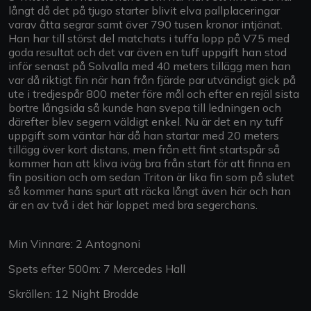
långt då det på tjugo starter blivit elva pallplaceringar
varav åtta segrar samt över 790 tusen kronor intjänat.
Han har till störst del matchats i tuffa lopp på V75 med
goda resultat och det var även en tuff uppgift han stod
inför senast på Solvalla med 40 meters tillägg men han
var då riktigt fin när han från fjärde par utvändigt gick på
ute i tredjespår 800 meter före mål och efter en rejäl sista
bortre långsida så kunde han svepa till ledningen och
därefter blev segern väldigt enkel. Nu är det en ny tuff
uppgift som väntar här då han startar med 20 meters
tillägg över kort distans, men från ett fint startspår så
kommer han att kliva iväg bra från start för att finna en
fin position och om sedan Triton är lika fin som på slutet
så kommer hans spurt att räcka långt även här och han
är en av två i det här loppet med bra segerchans.
Min Vinnare: 2 Antognoni
Spets efter 500m: 7 Mercedes Hall
Skrällen: 12 Night Brodde