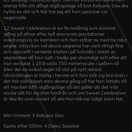
startar från ett dåligt utgångsläge så kan Kalypso Sisu dra
nytta av det och här tror jag att hon spräcker sin
segernolla.
12 Sweet Celebration är en fin treåring som kommit
igång på allvar efter två anonyma prestationer
inledningsvis av karriären och hon ståtar nu med tre raka
segrar. Intrycken vid dessa segrarna har varit riktigt fina
och speciellt i senaste starten på Solvalla i slutet av
september då hon satt i tredje par utvändigt och efter att
hon avslutat 1.10.8 sista 700 meterna ute i spåren så
blev det en enkel seger till slut på nytt rekord.
Utvecklingen är härlig i henne och hon står sig bra även i
det här sällskapet men denna gång så har hon lottats till
ett mycket tufft utgångsläge så det gäller att det inte
strular allt för mycket härifrån och om Sweet Celebration
är lika fin som senast så ska hon räknas tidigt även här.
Min Vinnare: 3 Kalypso Sisu
Spets efter 500m: 4 Daley Surprise