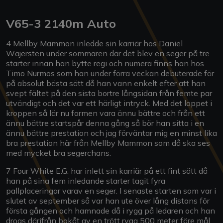
V65-3 2140m Auto
4 Mellby Mammon inledde sin karriär hos Daniel
Wäjersten under sommaren där det blev en seger på tre
starter innan han bytte regi och numera finns han hos
Timo Nurmos som han under förra veckan debuterade för
på absolut bästa sätt då han vann enkelt efter att han
svept fältet på den sista bortre långsidan från femte par
utvändigt och det var ett härligt intryck. Med det loppet i
kroppen så lär nu formen vara ännu bättre och från ett
ännu bättre startspår denna gång så bör han sitta i en
ännu bättre prestation och jag förväntar mig en minst lika
bra prestation här från Mellby Mammon som då ska ses
med mycket bra segerchans.
7 Four White E.G. har inlett sin karriär på ett fint sätt då
han på sina fem inledande starter tagit fyra
pallplaceringar varav en seger. I senaste starten som var i
slutet av september så var han ute över lång distans för
första gången och hamnade då i rygg på ledaren och han
drogs därifrån bakåt av en trött rygg 500 meter före mål