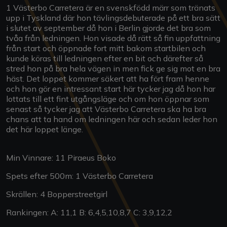
1 Västerbo Carretera är en svenskfödd märr som tränats
upp i Tyskland där hon tävlingsdebuterade på ett bra sätt
i slutet av september då hon i Berlin gjorde det bra som
tvåa från ledningen. Hon visade då rätt så fin uppfattning
från start och öppnade fort mitt bakom startbilen och
kunde köras till ledningen efter en bit och därefter så
stred hon på bra hela vägen in men fick ge sig mot en bra
häst. Det loppet kommer säkert att ha fört fram henne
och hon gör en intressant start här tycker jag då hon har
lottats till ett fint utgångsläge och om hon öppnar som
senast så tycker jag att Västerbo Carretera ska ha bra
chans att ta hand om ledningen här och sedan leder hon
det här loppet länge.
Min Vinnare: 11 Piraeus Boko
Spets efter 500m: 1 Västerbo Carretera
Skrällen: 4 Bopperstreetgirl
Rankingen: A: 11,1 B: 6,4,5,10,8,7 C: 3,9,12,2