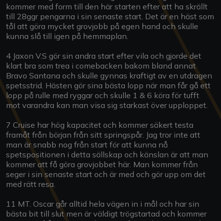
kommer med form till den här starten efter att ha skrällt
till 28ggr pengarna i sin senaste start. Det är en häst som
tål att göra mycket grovjobb på egen hand och skulle
kunna slå till igen på hemmaplan.
4 Jaxon V.S gör sin andra start efter vila och gjorde det
klart bra som trea i comebacken bakom bland annat
Bravo Santana och skulle gynnas kraftigt av en utdragen
spetsstrid. Hästen gör sina bästa lopp när man får gå ett
lopp på rulle med ryggar och skulle 1 & 6 köra för tufft
mot varandra kan man visa sig starkast över upploppet.
7 Cruise har hög kapacitet och kommer säkert testa
framåt från början från sitt springspår. Jag tror inte att
man är snabb nog från start för att kunna nå
spetspositionen i detta sällskap och känslan är att man
kommer att få göra grovjobbet här. Man kommer från
seger i sin senaste start och är med och gör upp om det
med rätt resa.
11 MT. Oscar går alltid hela vägen in i mål och har sin
bästa bit till slut men är väldigt trögstartad och kommer