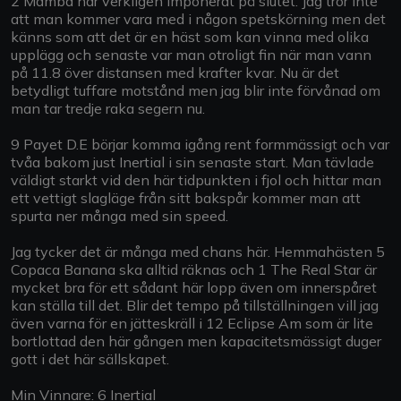
2 Mamba har verkligen imponerat på slutet. Jag tror inte
att man kommer vara med i någon spetskörning men det
känns som att det är en häst som kan vinna med olika
upplägg och senaste var man otroligt fin när man vann
på 11.8 över distansen med krafter kvar. Nu är det
betydligt tuffare motstånd men jag blir inte förvånad om
man tar tredje raka segern nu.
9 Payet D.E börjar komma igång rent formmässigt och var
tvåa bakom just Inertial i sin senaste start. Man tävlade
väldigt starkt vid den här tidpunkten i fjol och hittar man
ett vettigt slagläge från sitt bakspår kommer man att
spurta ner många med sin speed.
Jag tycker det är många med chans här. Hemmahästen 5
Copaca Banana ska alltid räknas och 1 The Real Star är
mycket bra för ett sådant här lopp även om innerspåret
kan ställa till det. Blir det tempo på tillställningen vill jag
även varna för en jätteskräll i 12 Eclipse Am som är lite
bortlottad den här gången men kapacitetsmässigt duger
gott i det här sällskapet.
Min Vinnare: 6 Inertial