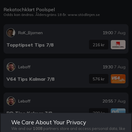
Rekatochklart Poolspel
Odds kan ändras. Åldersgräns 18 år.
www.stödlinjen.se
RoK_Bjornen
19:00
7 Aug
Topptipset Tips 7/8
216 kr
Leboff
19:30
7 Aug
V64 Tips Kalmar 7/8
576 kr
Leboff
20:55
7 Aug
DD Tips Kalmar 7/8
200 kr
We Care About Your Privacy
We and our
1008
partners store and access personal data, like