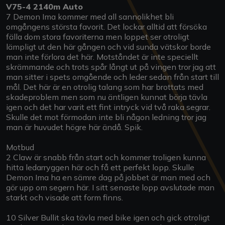
V75-4 2140m Auto
7 Demon Ima kommer med all sannolikhet bli
omgångens största favorit. Det lockar alltid att försöka
fälla dom stora favoriterna men loppet ser otroligt
lämpligt ut den här gången och vid sunda vätskor borde
man inte förlora det här. Motståndet är inte speciellt
skrämmande och trots spår långt ut på vingen tror jag att
man sitter i spets omgående och leder sedan från start till
mål. Det här är en otrolig talang som har brottats med
skadeproblem men som nu äntligen kunnat börja tävla
igen och det har varit ett fint intryck vid två raka segrar.
Skulle det mot förmodan inte bli någon ledning tror jag
man är huvudet högre här ändå. Spik.
Motbud
2 Claw är snabb från start och kommer troligen kunna
hitta ledarryggen här och få ett perfekt lopp. Skulle
Demon Ima ha en sämre dag på jobbet är man med och
gör upp om segern här. I sitt senaste lopp avslutade man
starkt och visade att form finns.
10 Silver Bullit ska tävla med bike igen och gick otroligt