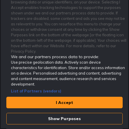
browsing data or unique identifiers, on your device. Selecting I
RoK_Bjornen
16:00
8 Aug
Accept enables tracking technologies to support the purposes
shown under we and our partners process data to provide. If
Stryktipset Tips 8/8
7776 kr
trackers are disabled, some content and ads you see may not be
as relevant to you. You can resurface this menu to change your
choices or withdraw consent at any time by clicking the Show
Purposes link on the bottom of the webpage [or the floating icon
RoK_Bjornen
16:00
8 Aug
on the bottom-left of the webpage, if applicable]. Your choices will
have effect within our Website. For more details, refer to our
Topptipset Tips 8/8
216 kr
Privacy Policy.
We and our partners process data to provide:
Use precise geolocation data. Actively scan device
characteristics for identification. Store and/or access information
Leboff
16:10
8 Aug
on a device. Personalised advertising and content, advertising
and content measurement, audience research and services
V85 Tips Östersund 8/8
1350 kr
development.
List of Partners (vendors)
I Accept
RoK_Bjornen
15:00
9 Aug
Europatipset Tips 9/8
5184 kr
Show Purposes