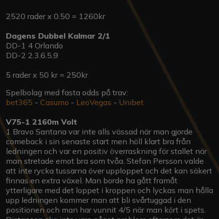
2520 rader x 0.50 = 1260kr
Dagens Dubbel Kalmar 2/1
DD-1 4 Orlando
DD-2 2.3.6.5.9
5 rader x 50 kr = 250kr
Spelbolag med fasta odds på trav:
bet365
-
Casumo
-
LeoVegas
-
Unibet
V75-1 2160m Volt
1 Bravo Santana var inte alls vässad när man gjorde
comeback i sin senaste start men höll klart bra från
ledningen och var en positiv överraskning för stallet när
man stretade emot bra som tvåa. Stefan Persson valde
att inte rycka tussarna över upploppet och det kan säkert
finnas en extra växel. Man borde ha gått framåt
ytterligare med det loppet i kroppen och lyckas man hålla
upp ledningen kommer man att bli svårtuggad i den
positionen och man har vunnit 4/5 när man kört i spets.