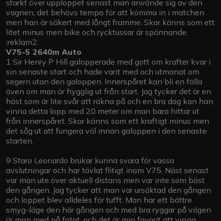
starkt över upploppet senast man använde sig av den
vagnen, det behövs tempo för att komma in i matchen
men han är säkert med långt framme. Skor känns som ett
litet minus men bike och rycktussar är spännande.
:reklam2:
V75-5 2640m Auto
1 Sir Henry P Hill galopperade med gott om krafter kvar i
sin senaste start och hade varit med och utmanat om
segern utan den galoppen. Innerspåret kan bli en fälla
även om man är hygglig ut från start. Jag tycker det är en
häst som är lite svår att räkna på och en bra dag kan han
vinna detta lopp med 20 meter om man bara hittar ut
från innerspåret. Skor känns som ett kraftigt minus men
det såg ut att fungera väl innan galoppen i den senaste
starten.
9 Staro Leonardo brukar kunna svara för vassa
avslutningar och har tävlat flitigt inom V75. Näst senast
var man ute över aktuell distans men var inte som bäst
den gången. Jag tycker att man var ursäktad den gången
och loppet blev alldeles för tufft. Man har ett bättre
smyg-läge den här gången och med bra ryggar på vägen
är man med på fotot, och det är min favorit att vinna