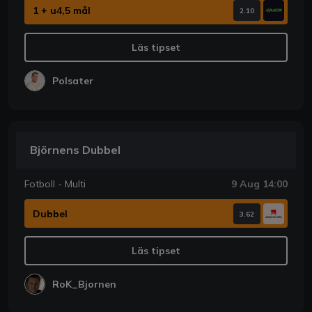
1 + u4,5 mål
2.10
Läs tipset
Polsater
Björnens Dubbel
Fotboll - Multi
9 Aug 14:00
Dubbel
3.62
Läs tipset
RoK_Bjornen