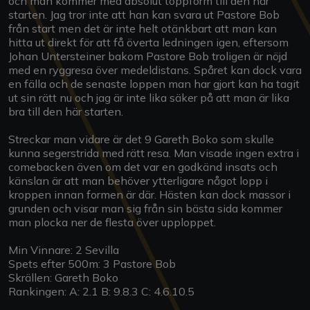
och man kommer med absolut toppform till den här
starten. Jag tror inte att han kan svara ut Pastore Bob
från start men det är inte helt otänkbart att man kan
hitta ut direkt för att få överta ledningen igen, eftersom
Johan Untersteiner bakom Pastore Bob troligen är nöjd
med en ryggresa över medeldistans. Spåret kan dock vara
en fälla och de senaste loppen man har gjort kan ha tagit
ut sin rätt nu och jag är inte lika säker på att man är lika
bra till den här starten.
Streckar man vidare är det 9 Gareth Boko som skulle
kunna segerstrida med rätt resa. Man visade ingen extra i
comebacken även om det var en godkänd insats och
känslan är att man behöver ytterligare något lopp i
kroppen innan formen är där. Hästen kan dock massor i
grunden och visar man sig från sin bästa sida kommer
man plocka ner de flesta över upploppet.
Min Vinnare: 2 Sevilla
Spets efter 500m: 3 Pastore Bob
Skrällen: Gareth Boko
Rankingen: A: 2.1 B: 9.8.3 C: 4.6.10.5