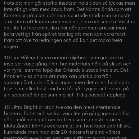
trots att man gör starka insatser hela tiden så lyckas man
inte riktigt vara med ända fram. Det känns ändå som att
formen är på plats och man spurtade stark i sin senaste
start utan att kunna vara med att hota om segern. Visst är
det lite tuffare emot den här gången men prickar man
bara vettigt från spåret tror jag att man kan vara först
fram att överta ledningen och då kan det räcka hela
vägen.
10 Lyx Håleryd är en annan följehäst som gör starka
insatser varje gång. Hon har matchats hårt på slutet och
var fyra i samma lopp där Orlando slutade trea sist. Det
finns en viss chans att man kan pricka bra från
springspåret och nå ledningen men det är en häst som
trivs som allra bäst när hon får gå i ryggar och spara på
sin speed så länge som möjligt. Tidig oavsett upplägg.
15 Ultra Bright är utan tvekan den mest meriterade
hästen i fältet och verkar vara lite på gång igen och har
gått i mål med gott om krafter i sina senaste starter.
Motståndet känns överkomligt om hon löper upp till sitt
kunnande men man står 20 meter efter sina värsta
motståndare och det kan vara tufft att runda samtliga