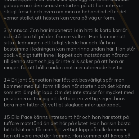
galopperna i den senaste starten på att hon inte var
riktigt fräsch och även om man är behandlad efter det
varnar stallet att hästen kan vara på väg ur form.
3 Minnucci Zon har imponerat i sin hittills korta karriär
och står bra till på den främre volten. Hon kommer att
sitta i ledningen i ett tidigt skede här och får hon
bestämma i ledningen kan man rinna undan här. Hon står
dock väldigt tufft inne i loppet och motståndet hårdnar
till denna start och jag är inte alls säker på att hon är
mogen för att hålla undan mot mer rutinerade hästar.
14 Briljant Sensation har fått ett besvärligt spår men
kommer med full form till den här starten och det känns
som ett lämpligt lopp. Om det inte strular för mycket med
positionerna tror jag att detta är en vettig segerchans
bara man hittar ett vettigt slagläge inför upploppet.
15 Ella Pace känns intressant här och hon har stött på
tuffare motstånd än det här på slutet. Hon har sin bästa
bit tillslut och får man ett vettigt lopp på rulle kommer
hon att vara med där framme. Hon kommer att köras på