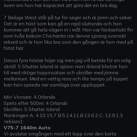
även om hon har kapacitet att göra det en bra dag.
7 Beluga West står på tur för seger och är jämn och säker.
Det är en häst som kan gå en rejäl slutrunda och hon
kommer att gå hela vägen in i mål. Hon var fantastiskt fin
som tvåa bakom Chicharita när denne sprang svenskt
rekord och är hon lika bra som den gången är hon med på
fotot här.
Dessa fyra hästar höjer sig men jag vill betala för en rolig
skräll. 5 Shutter Island är ojämn men ibland blixtrar hon
till med riktiga toppinsatser och skräller med jämna
mellanrum. Med en vettig resa och lite tempo på loppet
kan hon speeda ner samtliga över upploppet.
Min Vinnare: 4 Orlando
Spets efter 500m: 4 Orlando
Skrällen: 5 Shutter Island
Rankingen A: 4.10.15.7 B:5.14.11.8.13.6.2 C: 12.9.1.3
:reklam1:
V75-7 1640m Auto
Vi avslutar omgången med ett lopp över den korta