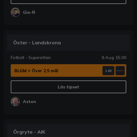
Gio-R
Öster - Landskrona
Fotboll - Superettan
8 Aug 15:00
BLGM + Över 2,5 mål
1.83
Läs tipset
Aston
Örgryte - AIK