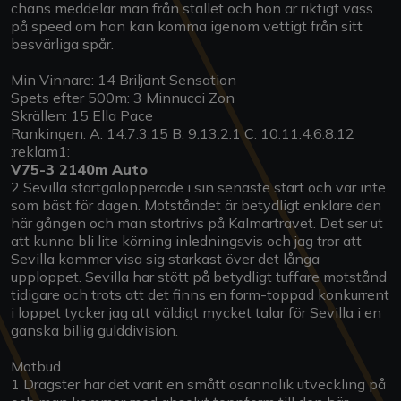
chans meddelar man från stallet och hon är riktigt vass
på speed om hon kan komma igenom vettigt från sitt
besvärliga spår.
Min Vinnare: 14 Briljant Sensation
Spets efter 500m: 3 Minnucci Zon
Skrällen: 15 Ella Pace
Rankingen. A: 14.7.3.15 B: 9.13.2.1 C: 10.11.4.6.8.12
:reklam1:
V75-3 2140m Auto
2 Sevilla startgalopperade i sin senaste start och var inte
som bäst för dagen. Motståndet är betydligt enklare den
här gången och man stortrivs på Kalmartravet. Det ser ut
att kunna bli lite körning inledningsvis och jag tror att
Sevilla kommer visa sig starkast över det långa
upploppet. Sevilla har stött på betydligt tuffare motstånd
tidigare och trots att det finns en form-toppad konkurrent
i loppet tycker jag att väldigt mycket talar för Sevilla i en
ganska billig gulddivision.
Motbud
1 Dragster har det varit en smått osannolik utveckling på