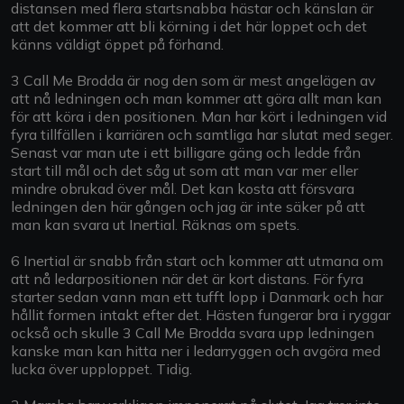
distansen med flera startsnabba hästar och känslan är
att det kommer att bli körning i det här loppet och det
känns väldigt öppet på förhand.
3 Call Me Brodda är nog den som är mest angelägen av
att nå ledningen och man kommer att göra allt man kan
för att köra i den positionen. Man har kört i ledningen vid
fyra tillfällen i karriären och samtliga har slutat med seger.
Senast var man ute i ett billigare gäng och ledde från
start till mål och det såg ut som att man var mer eller
mindre obrukad över mål. Det kan kosta att försvara
ledningen den här gången och jag är inte säker på att
man kan svara ut Inertial. Räknas om spets.
6 Inertial är snabb från start och kommer att utmana om
att nå ledarpositionen när det är kort distans. För fyra
starter sedan vann man ett tufft lopp i Danmark och har
hållit formen intakt efter det. Hästen fungerar bra i ryggar
också och skulle 3 Call Me Brodda svara upp ledningen
kanske man kan hitta ner i ledarryggen och avgöra med
lucka över upploppet. Tidig.