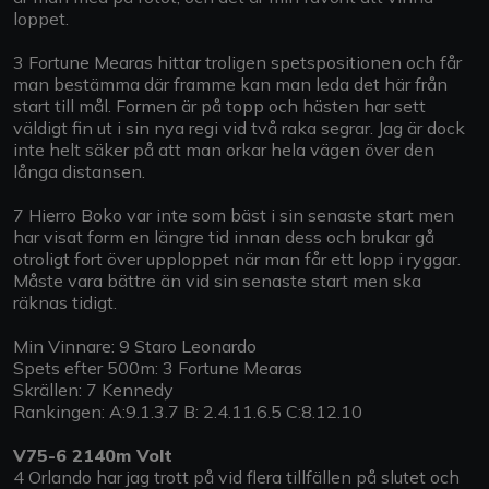
loppet.
3 Fortune Mearas hittar troligen spetspositionen och får
man bestämma där framme kan man leda det här från
start till mål. Formen är på topp och hästen har sett
väldigt fin ut i sin nya regi vid två raka segrar. Jag är dock
inte helt säker på att man orkar hela vägen över den
långa distansen.
7 Hierro Boko var inte som bäst i sin senaste start men
har visat form en längre tid innan dess och brukar gå
otroligt fort över upploppet när man får ett lopp i ryggar.
Måste vara bättre än vid sin senaste start men ska
räknas tidigt.
Min Vinnare: 9 Staro Leonardo
Spets efter 500m: 3 Fortune Mearas
Skrällen: 7 Kennedy
Rankingen: A:9.1.3.7 B: 2.4.11.6.5 C:8.12.10
V75-6 2140m Volt
4 Orlando har jag trott på vid flera tillfällen på slutet och