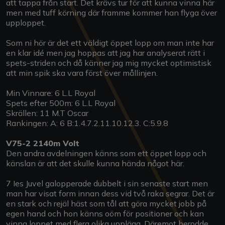
att tappa från start. Det krävs tur för att kunna vinna här
men med tuff körning där framme kommer han flyga över
upploppet.
Som ni hör är det ett väldigt öppet lopp om man inte har
en klar idé men jag hoppas att jag har analyserat rätt i
spets-striden och då känner jag mig mycket optimistisk
att min spik ska vara först över mållinjen.
Min Vinnare: 6 L.L Royal
Spets efter 500m: 6 L.L Royal
Skrällen: 11 M.T Oscar
Rankingen: A: 6 B:1.4.7.2.11.10.12.3. C:5.9.8
V75-2 2140m Volt
Den andra avdelningen känns som ett öppet lopp och
känslan är att det skulle kunna hända något här.
7 Ies Juvel galopperade dubbelt i sin senaste start men
man har visat form innan dess vid två raka segrar. Det är
en stark och rejäl häst som tål att göra mycket jobb på
egen hand och hon känns oöm för positioner och kan
vinna loppet med flera olika upplägg. Däremot berodde