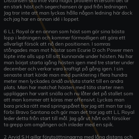
Distansen ska inte vara något problem eftersom det är
en stark häst och segerchansen är god från ledningen.
Jag tror inte att man lyckas hålla någon ledning här dock
och jag har en annan idé i loppet.
6 L.L Royal är en annan som häst som gör sina bästa
lopp i ledningen och kommer förmodligen att göra ett
allvarligt försök att nå den positionen. I somras
stångades man mot hästar som Ecurie D och Power men
löpte inte alls upp till sitt kunnande under hösten. Nu har
man börjat starta igång hästen igen med tre starter under
december och verkar vara kraftigt på gång igen. I sin
senaste start körde man med punktering i flera hundra
meter men lyckades ändå avsluta starkt till en andra
plats. Man har matchat hästen med täta starter men
uppläggen har varit snälla och nu låter det på stallet som
att man kommer att köras mer offensivt. Lyckas man
bara pricka rätt med springspåret tror jag att man tar sig
förbi Bravo Santana och gör man det tror jag att L.L Royal
leder detta från start till mål. Jag går ut hårt och försöker
ta grepp om omgången och inleder med en spik.
2 Arvid S.H gillar förutsättningarna med lång distans och