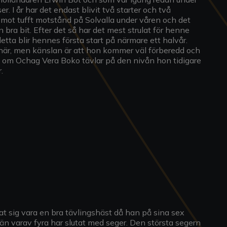
r. I år har det endast blivit två starter och två
t mot tufft motstånd på Solvalla under våren och det
 bra bit. Efter det så har det mest strulat för henne
 detta blir hennes första start på närmare ett halvår.
t här, men känslan är att hon kommer väl förberedd och
ch om Ochag Vera Boko tävlar på den nivån hon tidigare
r.
 sig vara en bra tävlingshäst då han på sina sex
n än varav fyra har slutat med seger. Den största segern