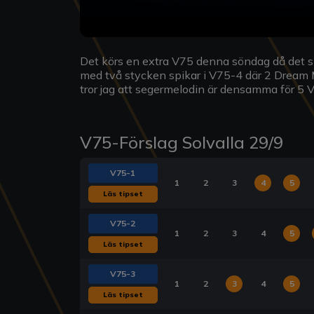
Det körs en extra V75 denna söndag då det ska 
med två stycken spikar i V75-4 där 2 Dream 
tror jag att segermelodin är densamma för 5 Vi
V75-Förslag Solvalla 29/9
V75-1
1
2
3
4
5
Läs tipset
V75-2
1
2
3
4
5
Läs tipset
V75-3
1
2
3
4
5
Läs tipset