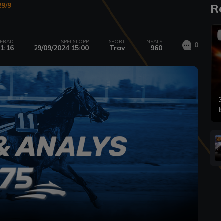
29/9
R
CERAD
SPELSTOPP
SPORT
INSATS
0
1:16
29/09/2024 15:00
Trav
960