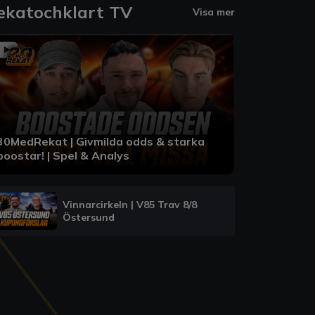
ekatochklart TV
Visa mer
30MedRekat | Givmilda odds & starka
boostar! | Spel & Analys
Vinnarcirkeln | V85 Trav 8/8
Östersund