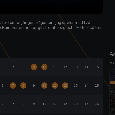
 för första gången någonsin. Jag spelar med två
 Rain har en fin uppgift framför sig och i V75-7 så tror
S
Ak
6
7
8
9
10
11
12
13
14
15
6
7
8
9
10
11
12
13
14
15
6
7
8
9
10
11
12
13
14
15