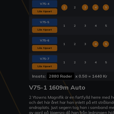
V75-4
1
2
3
4
5
Läs tipset
V75-5
1
2
3
4
5
Läs tipset
V75-6
1
2
3
4
5
Läs tipset
V75-7
1
2
3
4
5
Läs tipset
Insats:
2880 Rader
x
0.50
=
1440 Kr
V75-1 1609m Auto
2 Ytowns Magnifik är en fartfylld herre med hö
och det här året har han inlett på ett strålan
andraplats. Just segern tog han i samband med
av april på Jägersro då han från ledningen höl