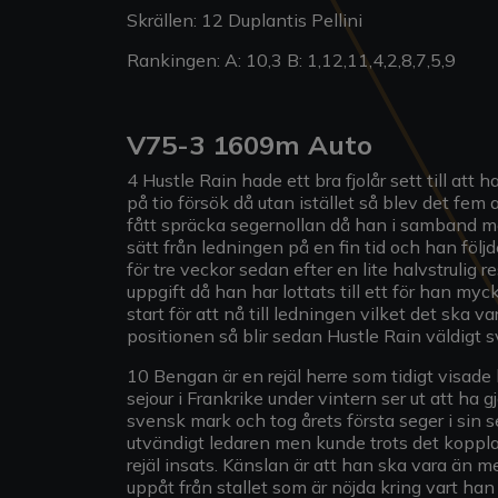
Skrällen: 12 Duplantis Pellini
Rankingen: A: 10,3 B: 1,12,11,4,2,8,7,5,9
V75-3 1609m Auto
4 Hustle Rain hade ett bra fjolår sett till att
på tio försök då utan istället så blev det fem
fått spräcka segernollan då han i samband med
sätt från ledningen på en fin tid och han fö
för tre veckor sedan efter en lite halvstrulig r
uppgift då han har lottats till ett för han my
start för att nå till ledningen vilket det ska 
positionen så blir sedan Hustle Rain väldigt s
10 Bengan är en rejäl herre som tidigt visade
sejour i Frankrike under vintern ser ut att ha 
svensk mark och tog årets första seger i sin 
utvändigt ledaren men kunde trots det koppla
rejäl insats. Känslan är att han ska vara än me
uppåt från stallet som är nöjda kring vart han