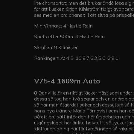
lite chansartat, men det brukar ändå lösa sig
för att kusken Örjan Kihlström tidigt avance
ses med en bra chans till att sluta på prispall
Min Vinnare: 4 Hustle Rain
Spets efter 500m: 4 Hustle Rain
Skrällen: 9 Kilmister
Rankingen: A: 4 B: 10,9,7,6,3,5 C: 2,8,1
V75-4 1609m Auto
8 Danville är en riktigt läcker häst som under
dessa så tog han två segrar och en andraplats.
så har man åtgärdat saker och dessutom så har
hans nya tränare Maria Törnqvist som han gör d
på ett bra sätt inför den här årsdebuten och 
utgångsläget här är lite halvtufft så tycker jag
klaffar en aning här för fyraåringen så räkna