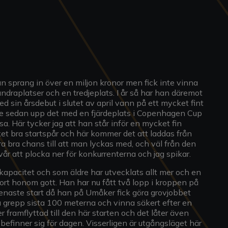
 han sprang in över en miljon kronor men fick inte vinna
 andraplatser och en tredjeplats. I år så har han däremot
 sin årsdebut i slutet av april vann på ett mycket fint
ljde sedan upp det med en fjärdeplats i Copenhagen Cup
esa. Här tycker jag att han står inför en mycket fin
cket bra startspår och här kommer det att laddas från
vara bra chans till att man lyckas med, och väl från den
vår att plocka ner för konkurrenterna och jag spikar.
 kapacitet och som äldre har utvecklats allt mer och en
gjort honom gott. Han har nu fått två lopp i kroppen på
senaste start då han på Umåker fick göra grovjobbet
 grepp sista 100 meterna och vinna säkert efter en
r framflyttad till den här starten och det låter även
 befinner sig för dagen. Visserligen är utgångsläget här