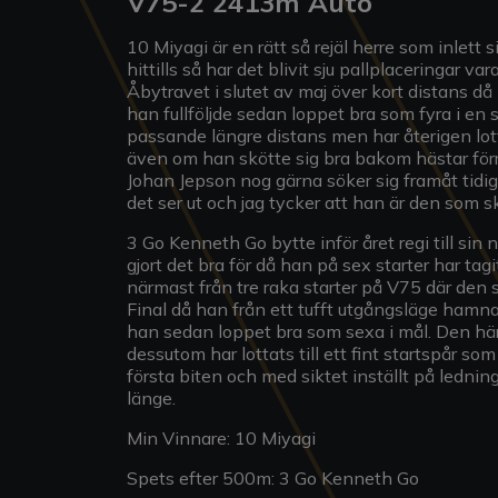
V75-2 2413m Auto
10 Miyagi är en rätt så rejäl herre som inlett s
hittills så har det blivit sju pallplaceringar 
Åbytravet i slutet av maj över kort distans d
han fullföljde sedan loppet bra som fyra i en 
passande längre distans men har återigen lotta
även om han skötte sig bra bakom hästar förra
Johan Jepson nog gärna söker sig framåt tidi
det ser ut och jag tycker att han är den som 
3 Go Kenneth Go bytte inför året regi till sin
gjort det bra för då han på sex starter har ta
närmast från tre raka starter på V75 där den 
Final då han från ett tufft utgångsläge hamnad
han sedan loppet bra som sexa i mål. Den här
dessutom har lottats till ett fint startspår so
första biten och med siktet inställt på ledni
länge.
Min Vinnare: 10 Miyagi
Spets efter 500m: 3 Go Kenneth Go