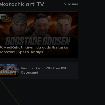
ekatochklart TV
Visa mer
30MedRekat | Givmilda odds & starka
boostar! | Spel & Analys
Vinnarcirkeln | V85 Trav 8/8
Östersund