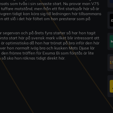
 insats som tvåa i sin senaste start. Nu provar man V75
 tuffare motstånd, men från ett fint startspår här så är
vgren tidigt kan köra sig till ledningen här tillsammans
att slå i det här fältet om han presterar som på
 segervan och på årets fyra starter så har hon tagit
örsta start här på svensk mark vilket blir intressant att
m är optimistiska då hon har tränat på bra inför den här
liver hon normalt iväg bra och kusken Mats Djuse lär
n i den främre träffen för Exuma Bi som förstås är lite
 så ska hon räknas tidigt direkt här.