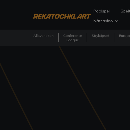
Poolspel
Spelt
Nätcasino
Allsvenskan
Conference
Stryktipset
Europa
League