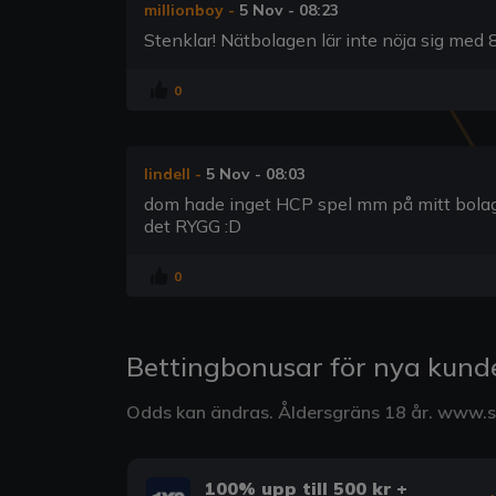
millionboy
-
5 Nov - 08:23
Stenklar! Nätbolagen lär inte nöja sig med 8
0
lindell
-
5 Nov - 08:03
dom hade inget HCP spel mm på mitt bolag, 
det RYGG :D
0
Bettingbonusar för nya kund
Odds kan ändras. Åldersgräns 18 år.
www.st
100% upp till 500 kr +