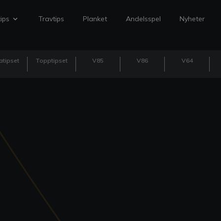
ips
Travtips
Planket
Andelsspel
Nyheter
atipset
Topptipset
V85
V86
V64