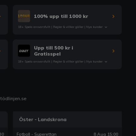
100% upp till 1000 kr
18+ Spela ansvarsfullt |
Regler & villkor
gäller | Nya kunder
Upp till 500 kr i
Gratisspel
18+ Spela ansvarsfullt |
Regler & villkor
gäller | Nya kunder
ödlinjen.se
Öster - Landskrona
30
Fotboll - Superettan
8 Aug 15:00