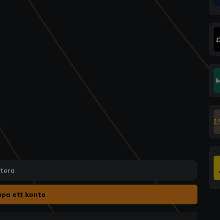
ntera
pa ett konto