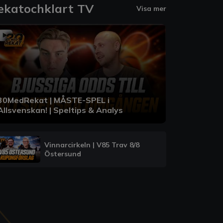
ekatochklart TV
Visa mer
30MedRekat | MÅSTE-SPEL i
Allsvenskan! | Speltips & Analys
Vinnarcirkeln | V85 Trav 8/8
Östersund