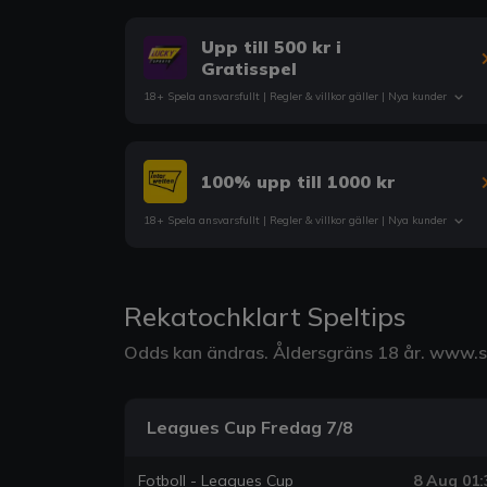
Upp till 500 kr i
Gratisspel
18+ Spela ansvarsfullt |
Regler & villkor
gäller | Nya kunder
100% upp till 1000 kr
18+ Spela ansvarsfullt |
Regler & villkor
gäller | Nya kunder
Rekatochklart Speltips
Odds kan ändras. Åldersgräns 18 år.
www.st
Leagues Cup Fredag 7/8
Fotboll - Leagues Cup
8 Aug 01: