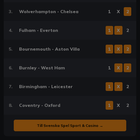
3.
Wolverhampton - Chelsea
1
X
2
4.
Fulham - Everton
1
X
2
5.
Bournemouth - Aston Villa
1
X
2
6.
Burnley - West Ham
1
X
2
7.
Birmingham - Leicester
1
X
2
8.
Coventry - Oxford
1
X
2
Till Svenska Spel Sport & Casino →