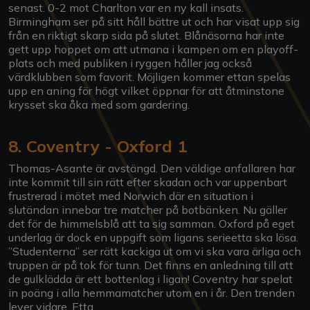
senast. 0-2 mot Charlton var en ny kall insats.
Birmingham ser på sitt håll bättre ut och har visat upp sig
från en riktigt skarp sida på slutet. Blånäsorna har inte
gett upp hoppet om att utmana i kampen om en playoff-
plats och med publiken i ryggen håller jag också
värdklubben som favorit. Möjligen kommer ettan spelas
upp en aning för högt vilket öppnar för att åtminstone
krysset ska åka med som gardering.
8. Coventry - Oxford 1
Thomas-Asante är avstängd. Den väldige anfallaren har
inte kommit till sin rätt efter skadan och var uppenbart
frustrerad i mötet med Norwich där en situation i
slutändan innebar tre matcher på botbänken. Nu gäller
det för de himmelsblå att ta sig samman. Oxford på eget
underlag är dock en uppgift som ligans serieetta ska lösa.
”Studenterna” ser rätt kackiga ut om vi ska vara ärliga och
truppen är på tok för tunn. Det finns en anledning till att
de gulklädda är ett bottenlag i ligan! Coventry har spelat
in poäng i alla hemmamatcher utom en i år. Den trenden
lever vidare. Etta.