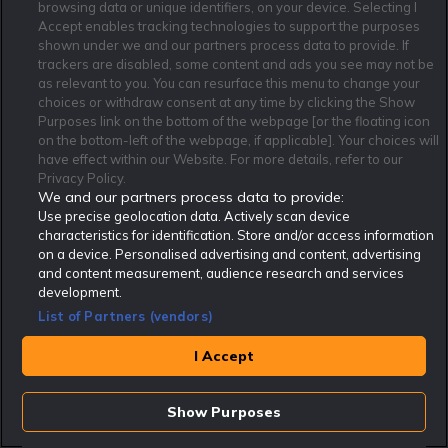
browsing data or unique identifiers, on your device. Selecting I
Accept enables tracking technologies to support the purposes
shown under we and our partners process data to provide. If
trackers are disabled, some content and ads you see may not be
as relevant to you. You can resurface this menu to change your
Affiliate Modell
Ansvarsfullt Spelande
Cookie Policy
choices or withdraw consent at any time by clicking the Show
Purposes link on the bottom of the webpage [or the floating icon
Om Rekatochklart
F.A.Q
Användarvilkor
on the bottom-left of the webpage, if applicable]. Your choices will
Kontakta oss
Nyhetsarkiv
Integritetspolicy
have effect within our Website. For more details, refer to our
Redaktionen
Tipsarkiv
Sportkalender
Privacy Policy.
We and our partners process data to provide:
Redaktionell policy
Rekatochklart shop
Use precise geolocation data. Actively scan device
characteristics for identification. Store and/or access information
Rekatochklart.com är Sveriges ledande betting-community. 2017 nominerades
on a device. Personalised advertising and content, advertising
Rekatochklart som en av världens bästa spelinformations-sajter på spelbranschens egen
Oscarsgala EGR Awards.
and content measurement, audience research and services
development.
Rekatochklart är oberoende och ej knutet till något specifikt spelbolag. Här hittar du
speltips, unika insättningsbonusar och erbjudanden från de största och mest seriösa
List of Partners (vendors)
spelbolagen. En spelbok, spelskola, information om skador och avstängningar samt vårt
populära klotterplank.
Har du några frågor är du välkommen att
kontakta oss
.
I Accept
Copyright © Rekatochklart.com 2008-2026 - Alla rättigheter reserverade.
Show Purposes
Spela ansvarsfullt. Åldersgränsen för spel är 18+ Har ditt spelande blivit ett
problem? Kontakta stödlinjen på 020-81 91 00. Odds kan ändras. Alla odds var