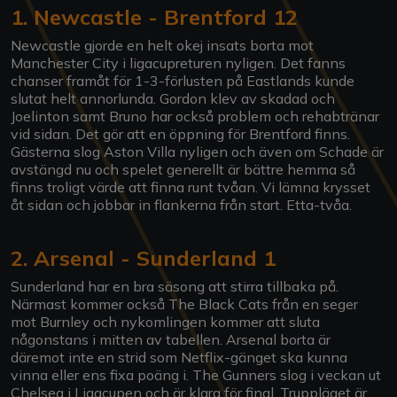
1. Newcastle - Brentford 12
Newcastle gjorde en helt okej insats borta mot
Manchester City i ligacupreturen nyligen. Det fanns
chanser framåt för 1-3-förlusten på Eastlands kunde
slutat helt annorlunda. Gordon klev av skadad och
Joelinton samt Bruno har också problem och rehabtränar
vid sidan. Det gör att en öppning för Brentford finns.
Gästerna slog Aston Villa nyligen och även om Schade är
avstängd nu och spelet generellt är bättre hemma så
finns troligt värde att finna runt tvåan. Vi lämna krysset
åt sidan och jobbar in flankerna från start. Etta-tvåa.
2. Arsenal - Sunderland 1
Sunderland har en bra säsong att stirra tillbaka på.
Närmast kommer också The Black Cats från en seger
mot Burnley och nykomlingen kommer att sluta
någonstans i mitten av tabellen. Arsenal borta är
däremot inte en strid som Netflix-gänget ska kunna
vinna eller ens fixa poäng i. The Gunners slog i veckan ut
Chelsea i Ligacupen och är klara för final. Truppläget är