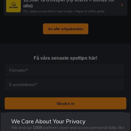
alla)
25+ Spela ansvarsfullt | Nya kunder | Regler & villkor gäller
Se alla erbjudanden
Få våra senaste speltips här!
Jag vill få nyhetsbrev från Rekatochklart och jag är 18+. Regler
We Care About Your Privacy
och villkor gäller.
*
We and our
1008
partners store and access personal data, like