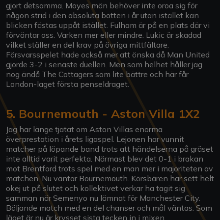
gjort detsamma. Moyes män behöver inte oroa sig för
någon strid i den absoluta botten i år utan istället kan
blicken fästas uppåt istället. Fulham är på en plats där vi
förväntar oss. Varken mer eller mindre. Lukic är skadad
vilket ställer en del krav på övriga mittfältare.
Försvarsspelet hade också mer att önska då Man United
gjorde 3-2 i senaste duellen. Men som helhet håller jag
nog ändå The Cottagers som lite bättre och här får
London-laget första penseldraget.
5. Bournemouth - Aston Villa 1X2
Jag har länge tjatat om Aston Villas enorma
överprestation i årets ligaspel. Lejonen har vunnit
matcher på löpande band trots att händelserna på gräset
inte alltid varit perfekta. Närmast blev det 0-1 i brakan
mot Brentford trots spel med en man mer i majoriteten av
matchen. Nu väntar Bournemouth. Körsbären har sett helt
okej ut på slutet och kollektivet verkar ha tagit sig
samman när Semenyo nu lämnat för Manchester City.
Böljande match med en del chanser och mål väntas. Som
läget är nu är krysset sista tecken in i mixen.