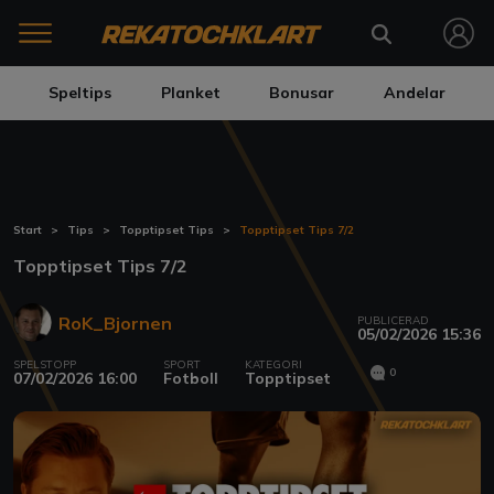
Speltips
Planket
Bonusar
Andelar
Start
Tips
Topptipset Tips
Topptipset Tips 7/2
Topptipset Tips 7/2
RoK_Bjornen
PUBLICERAD
05/02/2026 15:36
SPELSTOPP
SPORT
KATEGORI
0
07/02/2026 16:00
Fotboll
Topptipset