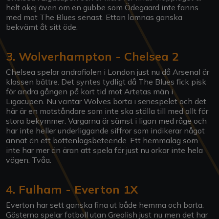
helt okej även om en gubbe som Ödegaard inte fanns
med mot The Blues senast. Ettan lämnas ganska
bekvämt åt sitt öde.
3. Wolverhampton - Chelsea 2
Chelsea spelar andrafiolen i London just nu då Arsenal är
klassen bättre. Det syntes tydligt då The Blues fick pisk
för andra gången på kort tid mot Artetas män i
Ligacupen. Nu väntar Wolves borta i seriespelet och det
här är en motståndare som inte ska ställa till med allt för
stora bekymmer. Vargarna är sämst i ligan med råge och
har inte heller underliggande siffror som indikerar något
annat än ett bottenlagsbeteende. Ett hemmalag som
inte har mer än äran att spela för just nu orkar inte hela
vägen. Tvåa.
4. Fulham - Everton 1X
Everton har sett ganska fina ut både hemma och borta.
Gästerna spelar fotboll utan Grealish just nu men det har