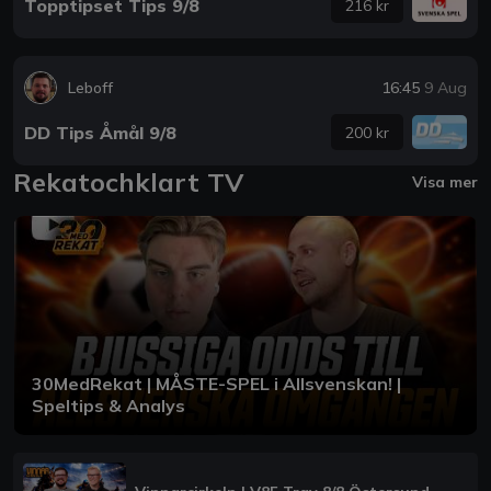
Topptipset Tips 9/8
216 kr
Leboff
16:45
9 Aug
DD Tips Åmål 9/8
200 kr
Rekatochklart TV
Visa mer
30MedRekat | MÅSTE-SPEL i Allsvenskan! |
Speltips & Analys