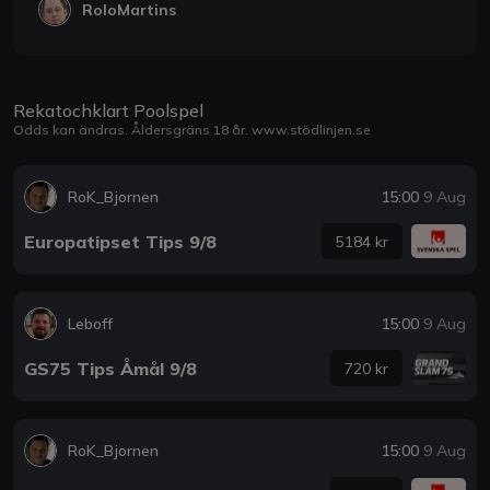
RoloMartins
Rekatochklart Poolspel
Odds kan ändras. Åldersgräns 18 år.
www.stödlinjen.se
RoK_Bjornen
15:00
9 Aug
Europatipset Tips 9/8
5184 kr
Leboff
15:00
9 Aug
GS75 Tips Åmål 9/8
720 kr
RoK_Bjornen
15:00
9 Aug