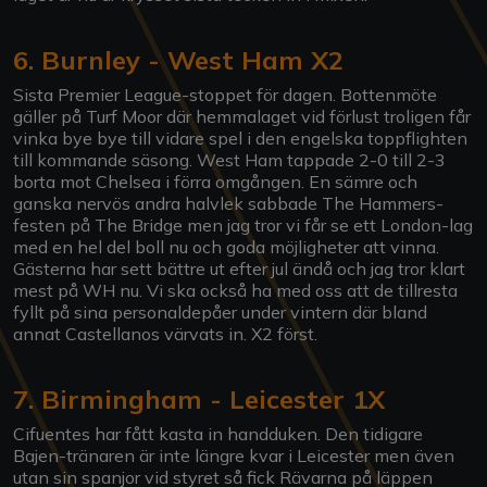
6. Burnley - West Ham X2
Sista Premier League-stoppet för dagen. Bottenmöte
gäller på Turf Moor där hemmalaget vid förlust troligen får
vinka bye bye till vidare spel i den engelska toppflighten
till kommande säsong. West Ham tappade 2-0 till 2-3
borta mot Chelsea i förra omgången. En sämre och
ganska nervös andra halvlek sabbade The Hammers-
festen på The Bridge men jag tror vi får se ett London-lag
med en hel del boll nu och goda möjligheter att vinna.
Gästerna har sett bättre ut efter jul ändå och jag tror klart
mest på WH nu. Vi ska också ha med oss att de tillresta
fyllt på sina personaldepåer under vintern där bland
annat Castellanos värvats in. X2 först.
7. Birmingham - Leicester 1X
Cifuentes har fått kasta in handduken. Den tidigare
Bajen-tränaren är inte längre kvar i Leicester men även
utan sin spanjor vid styret så fick Rävarna på läppen