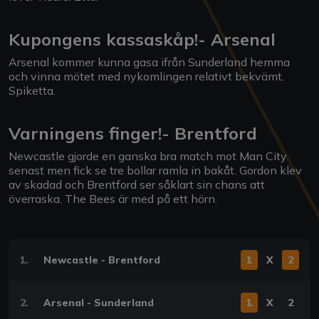
Kupongens kassaskåp!- Arsenal
Arsenal kommer kunna gasa ifrån Sunderland hemma
och vinna mötet med nykomlingen relativt bekvämt.
Spiketta.
Varningens finger!- Brentford
Newcastle gjorde en ganska bra match mot Man City
senast men fick se tre bollar ramla in bakåt. Gordon klev
av skadad och Brentford ser såklart sin chans att
överraska. The Bees är med på ett hörn.
1.
Newcastle - Brentford
1
X
2
2.
Arsenal - Sunderland
1
X
2