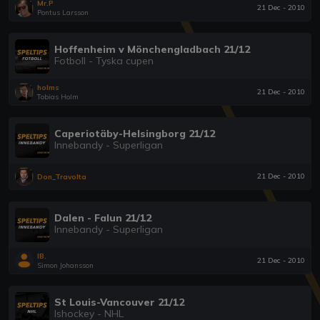
Mr.P
21 Dec - 2010
Pontus Larsson
Hoffenheim v Mönchengladbach 21/12
Fotboll - Tyska cupen
holms
21 Dec - 2010
Tobias Holm
Caperiotäby-Helsingborg 21/12
Innebandy - Superligan
21 Dec - 2010
Don_Travolta
Dalen - Falun 21/12
Innebandy - Superligan
IB.
21 Dec - 2010
Simon Johansson
St Louis-Vancouver 21/12
Ishockey - NHL