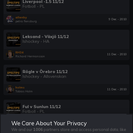
Liverpool -1.5 11/12
Fotboll - PL
allenby
9 Dec - 2010
petra flensburg
Leksand - Växjö 11/12
Ishockey - HA
RH34
11 Dec - 2010
Richard Hermansson
Rögle v Örebro 11/12
Ishockey - Allsvenskan
holms
11 Dec - 2010
Tobias Holm
Ful v Sunlun 11/12
Fotboll - PL
We Care About Your Privacy
allenby
11 Dec - 2010
petra flensburg
We and our
1006
partners store and access personal data, like