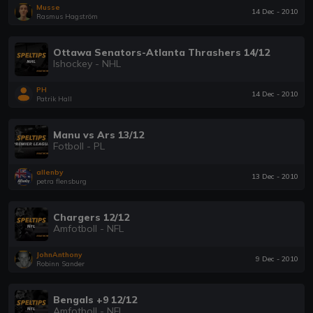
Musse
14 Dec - 2010
Rasmus Hagström
Ottawa Senators-Atlanta Thrashers 14/12
Ishockey - NHL
PH
14 Dec - 2010
Patrik Hall
Manu vs Ars 13/12
Fotboll - PL
allenby
13 Dec - 2010
petra flensburg
Chargers 12/12
Amfotboll - NFL
JohnAnthony
9 Dec - 2010
Robinn Sander
Bengals +9 12/12
Amfotboll - NFL