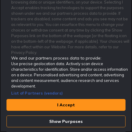
browsing data or unique identifiers, on your device. Selecting I
Accept enables tracking technologies to support the purposes
(Slack) Colchester - Yeovil 11/12
Fotboll - League one
shown under we and our partners process data to provide. If
trackers are disabled, some content and ads you see may not be
as relevant to you. You can resurface this menu to change your
Slack
11 Dec - 2010
Michael Andersson
choices or withdraw consent at any time by clicking the Show
Purposes link on the bottom of the webpage [or the floating icon
on the bottom-left of the webpage, if applicable]. Your choices will
två spel 11/12
have effect within our Website. For more details, refer to our
Fotboll - Bundesliga
Privacy Policy.
We and our partners process data to provide:
allenby
11 Dec - 2010
petra flensburg
Use precise geolocation data. Actively scan device
characteristics for identification. Store and/or access information
on a device. Personalised advertising and content, advertising
T. Tiitu-R. Sundstedt 11/12
and content measurement, audience research and services
Innebandy - VM
development.
List of Partners (vendors)
11 Dec - 2010
Don_Travolta
I Accept
Han vs Stu 10/12
Fotboll - BL
Show Purposes
allenby
10 Dec - 2010