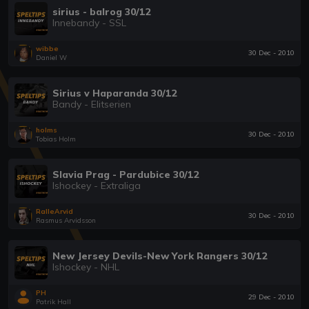
sirius - balrog 30/12
Innebandy - SSL
wibbe
30 Dec - 2010
Daniel W
Sirius v Haparanda 30/12
Bandy - Elitserien
holms
30 Dec - 2010
Tobias Holm
Slavia Prag - Pardubice 30/12
Ishockey - Extraliga
RalleArvid
30 Dec - 2010
Rasmus Arvidsson
New Jersey Devils-New York Rangers 30/12
Ishockey - NHL
PH
29 Dec - 2010
Patrik Hall