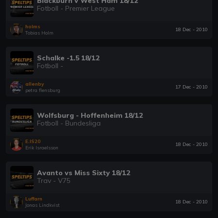
Blackburn v West Ham 18/12
Fotboll - Premier League
holms
18 Dec - 2010
Tobias Holm
Schalke -1.5 18/12
Fotboll -
allenby
17 Dec - 2010
petra flensburg
Wolfsburg - Hoffenheim 18/12
Fotboll - Bundesliga
E.IS20
18 Dec - 2010
Erik Israelsson
Avanto vs Miss Sixty 18/12
Trav - V75
Luffarn
18 Dec - 2010
Jonas Lindkvist