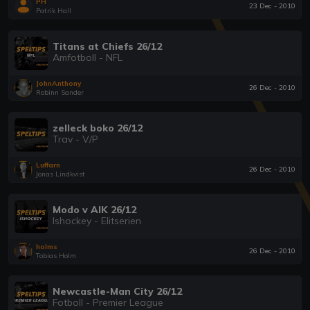
PH
23 Dec - 2010
Patrik Hall
Titans at Chiefs 26/12
Amfotboll - NFL
JohnAnthony
26 Dec - 2010
Robinn Sander
zelleck boko 26/12
Trav - V/P
Luffarn
26 Dec - 2010
Jonas Lindkvist
Modo v AIK 26/12
Ishockey - Elitserien
holms
26 Dec - 2010
Tobias Holm
Newcastle-Man City 26/12
Fotboll - Premier League