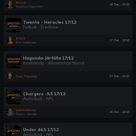
Musse
18 Dec - 2010
Rasmus Hagström
Twente - Heracles 17/12
Fotboll - Eredivise
E.IS20
17 Dec - 2010
Erik Israelsson
Hagunda-Järfälla 17/12
Innebandy - Allsvenskan Norra
17 Dec - 2010
Don_Travolta
Chargers -9,5 17/12
Amfotboll - NFL
JohnAnthony
16 Dec - 2010
Robinn Sander
Under 44,5 17/12
Amfotboll - NFL