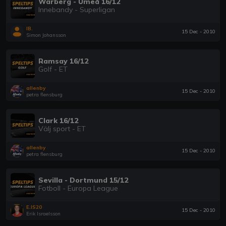
Warberg - Umeå 16/12
Innebandy - Superligan
IB.
15 Dec - 2010
Simon Johansson
Ramsay 16/12
Golf - ET
allenby
15 Dec - 2010
petra flensburg
Clark 16/12
Välj sport - ET
allenby
15 Dec - 2010
petra flensburg
Sevilla - Dortmund 15/12
Fotboll - Europa League
E.IS20
15 Dec - 2010
Erik Israelsson