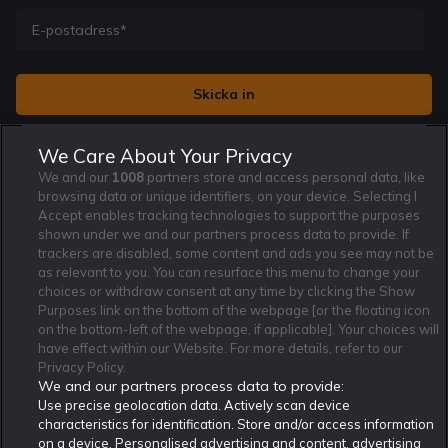
Jag vill få nyhetsbrev från Rekatochklart och jag är 18+. Regler
We Care About Your Privacy
och villkor gäller.
*
We and our
1008
partners store and access personal data, like
browsing data or unique identifiers, on your device. Selecting I
Accept enables tracking technologies to support the purposes
shown under we and our partners process data to provide. If
trackers are disabled, some content and ads you see may not be
as relevant to you. You can resurface this menu to change your
Affiliate Modell
Ansvarsfullt Spelande
Cookie Policy
choices or withdraw consent at any time by clicking the Show
Om Rekatochklart
F.A.Q
Användarvilkor
Purposes link on the bottom of the webpage [or the floating icon
on the bottom-left of the webpage, if applicable]. Your choices will
Kontakta oss
Nyhetsarkiv
Integritetspolicy
have effect within our Website. For more details, refer to our
Redaktionen
Tipsarkiv
Sportkalender
Privacy Policy.
We and our partners process data to provide:
Redaktionell policy
Rekatochklart shop
Use precise geolocation data. Actively scan device
characteristics for identification. Store and/or access information
Rekatochklart.com är Sveriges ledande betting-community. 2017 nominerades
on a device. Personalised advertising and content, advertising
Rekatochklart som en av världens bästa spelinformations-sajter på spelbranschens egen