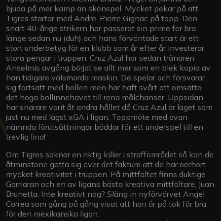
bjuda på mer kamp än skönspel. Mycket pekar på att
Tigres startar med Andre-Pierre Gignac på topp. Den
snart 40-årige strikern har passerat sin prime för bra
länge sedan nu (duh) och hans förväntade start är ett
stort underbetyg för en klubb som år efter år investerar
stora pengar i truppen. Cruz Azul har sedan tränaren
Anselmis avgång börjat se allt mer som en blek kopia av
han tidigare välsmorda maskin. De spelar och försvarar
sig fortsatt med bollen men har haft svårt att omsätta
det höga bollinnehavet till rena målchanser. Uppsidan
har snarare varit åt andra hållet då Cruz Azul är laget som
just nu med lägst xGA i ligan. Toppmöte med ovan
nämnda förutsättningar bäddar för ett underspel till en
trevlig lina!
Om Tigres saknar en riktig killer i straffområdet så kan de
åtminstone gotta sig över det faktum att de har oerhört
mycket kreativitet i truppen. På mittfältet finns duktige
Gorriaran och en av ligans bästa kreativa mittfältare, Juan
Brunetta. Inte kreativt nog? Släng in nyförvärvet Angel
Correa som gång på gång visat att han är på tok för bra
för den mexikanska ligan.