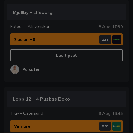
Mjällby - Elfsborg
Fotboll - Allsvenskan
8 Aug 17:30
2 asian +0
2.35
Läs tipset
Polsater
Lopp 12 - 4 Puskas Boko
Trav - Östersund
8 Aug 18:45
Vinnare
5.50