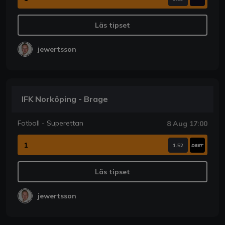
Läs tipset
jewertsson
IFK Norköping - Brage
Fotboll - Superettan
8 Aug 17:00
1
1.52
Läs tipset
jewertsson