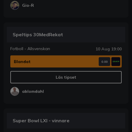
Gio-R
Speltips 30MedRekat
Fotboll - Allsvenskan
10 Aug 19:00
Blandat
0.00
Läs tipset
ablomdahl
Super Bowl LXI - vinnare