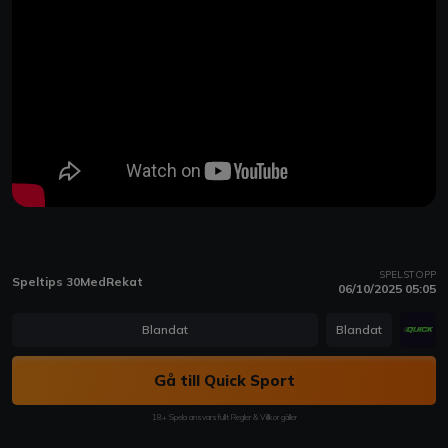
SPELSTOPP
Speltips 30MedRekat
06/10/2025 05:05
Blandat
Blandat
Gå till Quick Sport
18+ Spela ansvarsfullt Regler & Villkor gäller