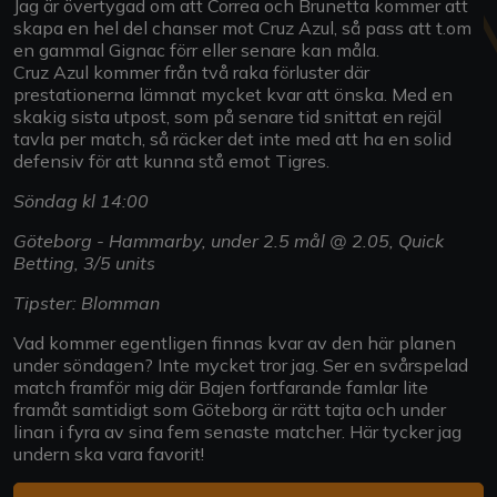
Jag är övertygad om att Correa och Brunetta kommer att
skapa en hel del chanser mot Cruz Azul, så pass att t.om
en gammal Gignac förr eller senare kan måla.
Cruz Azul kommer från två raka förluster där
prestationerna lämnat mycket kvar att önska. Med en
skakig sista utpost, som på senare tid snittat en rejäl
tavla per match, så räcker det inte med att ha en solid
defensiv för att kunna stå emot Tigres.
Söndag kl 14:00
Göteborg - Hammarby, under 2.5 mål @ 2.05, Quick
Betting, 3/5 units
Tipster: Blomman
Vad kommer egentligen finnas kvar av den här planen
under söndagen? Inte mycket tror jag. Ser en svårspelad
match framför mig där Bajen fortfarande famlar lite
framåt samtidigt som Göteborg är rätt tajta och under
linan i fyra av sina fem senaste matcher. Här tycker jag
undern ska vara favorit!