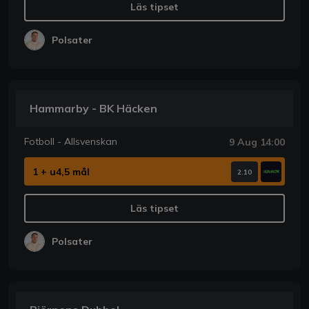
Läs tipset
Polsater
Hammarby - BK Häcken
Fotboll - Allsvenskan
9 Aug 14:00
1 + u4,5 mål
2.10
Läs tipset
Polsater