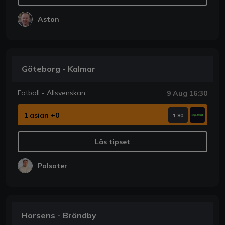
Aston
Göteborg - Kalmar
Fotboll - Allsvenskan
9 Aug 16:30
1 asian +0
1.80
Läs tipset
Polsater
Horsens - Bröndby