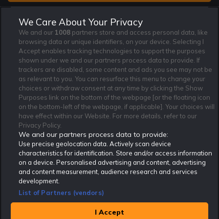
Jag vill få nyhetsbrev från Rekatochklart och jag är 18+. Regler
We Care About Your Privacy
och villkor gäller.
*
We and our
1008
partners store and access personal data, like
browsing data or unique identifiers, on your device. Selecting I
Accept enables tracking technologies to support the purposes
shown under we and our partners process data to provide. If
trackers are disabled, some content and ads you see may not be
as relevant to you. You can resurface this menu to change your
Affiliate Modell
Ansvarsfullt Spelande
Cookie Policy
choices or withdraw consent at any time by clicking the Show
Om Rekatochklart
F.A.Q
Användarvilkor
Purposes link on the bottom of the webpage [or the floating icon
on the bottom-left of the webpage, if applicable]. Your choices will
Kontakta oss
Nyhetsarkiv
Integritetspolicy
have effect within our Website. For more details, refer to our
Redaktionen
Tipsarkiv
Sportkalender
Privacy Policy.
We and our partners process data to provide:
Redaktionell policy
Rekatochklart shop
Use precise geolocation data. Actively scan device
characteristics for identification. Store and/or access information
Rekatochklart.com är Sveriges ledande betting-community. 2017 nominerades
on a device. Personalised advertising and content, advertising
Rekatochklart som en av världens bästa spelinformations-sajter på spelbranschens egen
Oscarsgala EGR Awards.
and content measurement, audience research and services
development.
Rekatochklart är oberoende och ej knutet till något specifikt spelbolag. Här hittar du
speltips, unika insättningsbonusar och erbjudanden från de största och mest seriösa
List of Partners (vendors)
spelbolagen. En spelbok, spelskola, information om skador och avstängningar samt vårt
populära klotterplank.
Har du några frågor är du välkommen att
kontakta oss
.
I Accept