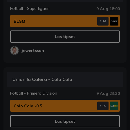
Fotboll - Superligaen
9 Aug 18:00
BLGM
1.76
Läs tipset
jewertsson
Union la Calera - Colo Colo
Fotboll - Primera Division
9 Aug 23:30
Colo Colo -0.5
1.85
Läs tipset