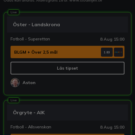
Odds kan ändras. Åldersgräns 18 år.
www.stödlinjen.se
Live
Öster - Landskrona
Fotboll - Superettan
8 Aug 15:00
BLGM + Över 2,5 mål
1.83
Läs tipset
Aston
Live
Örgryte - AIK
Fotboll - Allsvenskan
8 Aug 15:00