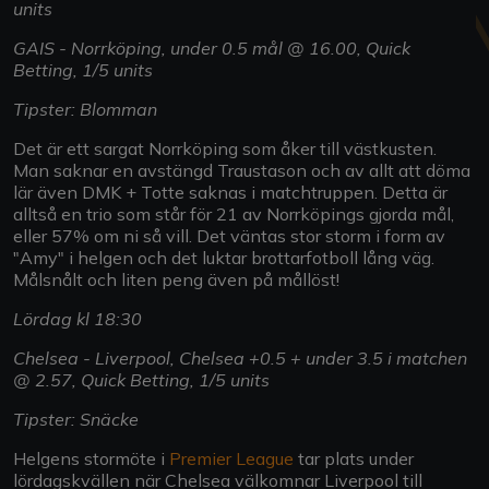
units
GAIS - Norrköping, under 0.5 mål @ 16.00, Quick
Betting, 1/5 units
Tipster: Blomman
Det är ett sargat Norrköping som åker till västkusten.
Man saknar en avstängd Traustason och av allt att döma
lär även DMK + Totte saknas i matchtruppen. Detta är
alltså en trio som står för 21 av Norrköpings gjorda mål,
eller 57% om ni så vill. Det väntas stor storm i form av
"Amy" i helgen och det luktar brottarfotboll lång väg.
Målsnålt och liten peng även på mållöst!
Lördag kl 18:30
Chelsea - Liverpool, Chelsea +0.5 + under 3.5 i matchen
@ 2.57, Quick Betting, 1/5 units
Tipster: Snäcke
Helgens stormöte i
Premier League
tar plats under
lördagskvällen när Chelsea välkomnar Liverpool till