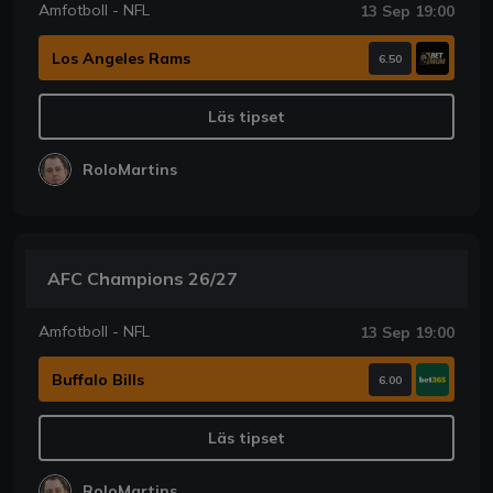
Amfotboll - NFL
13 Sep 19:00
Los Angeles Rams
6.50
Läs tipset
RoloMartins
AFC Champions 26/27
Amfotboll - NFL
13 Sep 19:00
Buffalo Bills
6.00
Läs tipset
RoloMartins