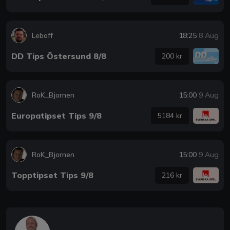
Leboff
18:25
8 Aug
DD Tips Östersund 8/8
200 kr
RoK_Bjornen
15:00
9 Aug
Europatipset Tips 9/8
5184 kr
RoK_Bjornen
15:00
9 Aug
Topptipset Tips 9/8
216 kr