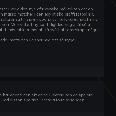
Caesar Ekow, den nye afrrikanske målvakten gör en
n massa matcher i den egyptiska proffsfotbollen.
söka grisa till sig en poäng och ju längre matchen är
neri. Men vid ett hyfsat tidigt ledningsmål så tror
r att Lindsdal kommer att få svårt att ens skapa några
edelinsats och känner mig rätt så trygg.
de har egentligen ett gäng juniorer utan de spelare
 Fredriksson spelade i Motala förra säsongen i