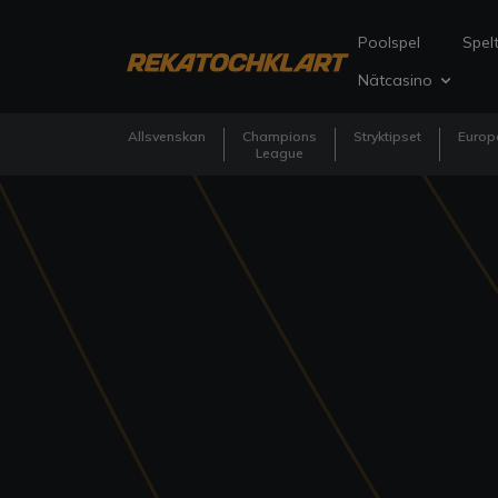
Poolspel
Spelt
Nätcasino
Allsvenskan
Champions
Stryktipset
Europ
League