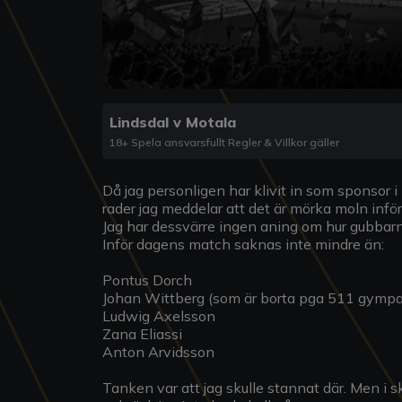
Lindsdal v Motala
18+ Spela ansvarsfullt Regler & Villkor gäller
Då jag personligen har klivit in som sponsor i 
rader jag meddelar att det är mörka moln infö
Jag har dessvärre ingen aning om hur gubbarn
Inför dagens match saknas inte mindre än:
Pontus Dorch
Johan Wittberg (som är borta pga 511 gympa
Ludwig Axelsson
Zana Eliassi
Anton Arvidsson
Tanken var att jag skulle stannat där. Men i s