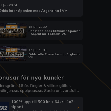
19 Jul - 08:54
Odds inför Spanien mot Argentina i VM
18 Jul - 22:30
Boostade odds till finalen Spanien
- Argentina i Fotbolls-VM!
17 Jul - 16:33
Odds inför Frankrike mot England i
VM
onusar för nya kunder
ersgräns 18 år. Regler & villkor gäller.
dlinjen.se
.
spelpaus.se
. Spela ansvarsfullt.
100% upp till 500 kr + 64kr i 1x2-
tipset