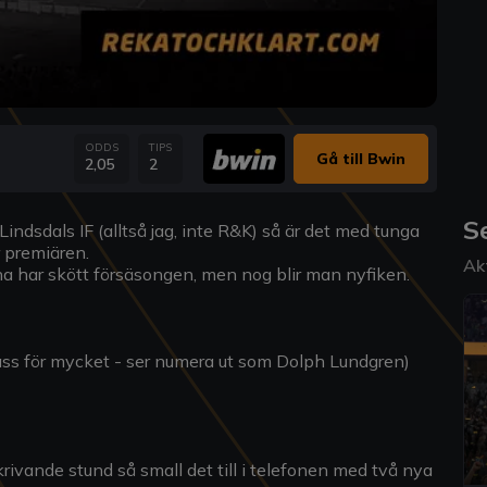
ODDS
TIPS
Gå till Bwin
2,05
2
S
Lindsdals IF (alltså jag, inte R&K) så är det med tunga
r premiären.
Ak
a har skött försäsongen, men nog blir man nyfiken.
ss för mycket - ser numera ut som Dolph Lundgren)
krivande stund så small det till i telefonen med två nya