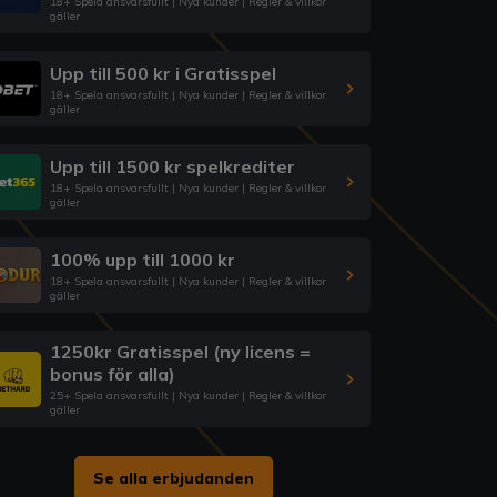
18+ Spela ansvarsfullt | Nya kunder | Regler & villkor
gäller
Upp till 500 kr i Gratisspel
18+ Spela ansvarsfullt | Nya kunder | Regler & villkor
gäller
Upp till 1500 kr spelkrediter
18+ Spela ansvarsfullt | Nya kunder | Regler & villkor
gäller
100% upp till 1000 kr
18+ Spela ansvarsfullt | Nya kunder | Regler & villkor
gäller
1250kr Gratisspel (ny licens =
bonus för alla)
25+ Spela ansvarsfullt | Nya kunder | Regler & villkor
gäller
Se alla erbjudanden