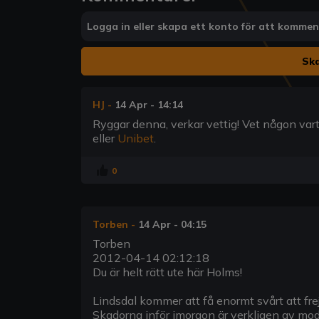
Logga in eller skapa ett konto för att komme
Ska
HJ
-
14 Apr - 14:14
Ryggar denna, verkar vettig! Vet någon var
eller
Unibet
.
0
Torben
-
14 Apr - 04:15
Torben
2012-04-14 02:12:18
Du är helt rätt ute här Holms!
Lindsdal kommer att få enormt svårt att fre
Skadorna inför imorgon är verkligen av mode