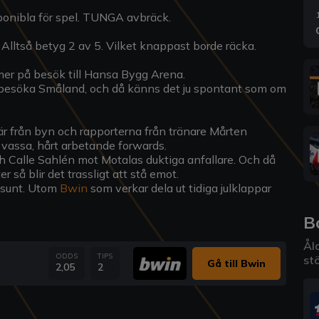
sponibla för spel. TUNGA avbräck.
 Alltså betyg 2 av 5. Vilket knappast borde räcka.
mmer på besök till Hansa Bygg Arena.
tt besöka Småland, och då känns det ju spontant som om
r från byn och rapporterna från tränare Mårten
 vassa, hårt arbetande forwards.
h Calle Sahlén mot Motalas duktiga anfallare. Och då
er så blir det trassligt att stå emot.
s sunt. Utom
Bwin
som verkar dela ut tidiga julklappar
B
Åld
ODDS
TIPS
stö
Gå till Bwin
2,05
2