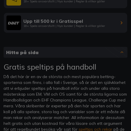
18+ Spela ansvarsfullt | Nya kunder | Regler & villkor gäller
Upp till 500 kr i Gratisspel
18+ Spela ansvarsfullt | Nya kunder | Regler & villkor gäller
Hitta på sida
Gratis speltips på handboll
Då det här är en av de största och mest populära betting-
sporterna som finns, i alla fall i Sverige, så är det en självklarhet
att vi erbjuder speltips på handboll inför och under alla stora
mästerskap som EM, VM och OS samt för de största ligorna som
Handbollsligan och EHF Champions League, Challenge Cup med
mera. Våra skribenter är experter på den här sporten och har
koll på alla spelare, stora lag och variabler som är ett måste då
man rekar och analyserar matcher. All information är dessutom
helt gratis och utan kostnad för våra läsare och ett argument
för att regelbundet besöka vår sajt för
speltips och rekar
på de