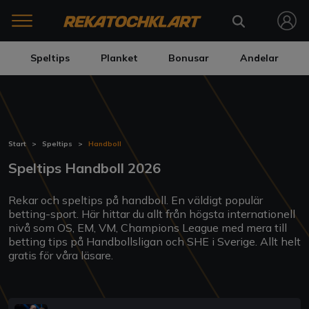
Speltips
Planket
Bonusar
Andelar
Start
Speltips
Handboll
Speltips Handboll 2026
Rekar och speltips på handboll. En väldigt populär
betting-sport. Här hittar du allt från högsta internationell
nivå som OS, EM, VM, Champions League med mera till
betting tips på Handbollsligan och SHE i Sverige. Allt helt
gratis för våra läsare.