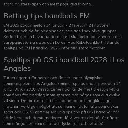
stora mästerskapen och mest populära ligorna.
Betting tips handbolls EM
EM 2025 pågår mellan 14 januari - 2 februari. 24 nationer
deltager och de är inledningsvis indelade i sex olika grupper.
Sedan följer en huvudrunda och ett slutspel innan vinnaren och
europamästarna utses och koras. Hos Rekatochklart hittar du
speltips på EM i handboll 2025 inför alla stora matcher.
Speltips på OS i handboll 2028 i Los
Angeles
Turneringarna för herrar och damer under olympiska
sommarspelen i Los Angeles kommer spelas under perioden 14
juli till 30 juli 2028. Dessa turneringar är de mest prestigefyllda
som finns för landslag inom sporten och något som alla aktiva
vill vinna. Det brukar alltid bli spännande och högklassiga
matcher. Verkligen något att se fram emot för alla som älskar
sport och OS. Vi kommer erbjuda speltips på OS i handboll för
både herr- och damturneringen då vi vet att det här är något
som många ser fram emot och tycker om att betta på.