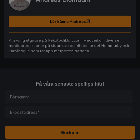
Lär känna Andreas
Ansvarig utgivare på Rekatochklart.com. Medverkar i diverse
mediaproduktioner på sidan och på fritiden är det Hammarby och
Euroleague som tar upp merparten av tiden.
Få våra senaste speltips här!