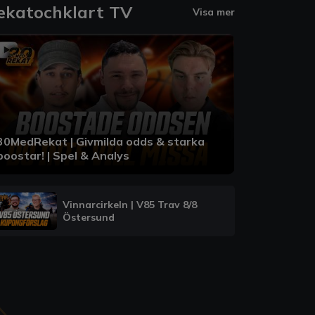
ekatochklart TV
Visa mer
30MedRekat | Givmilda odds & starka
boostar! | Spel & Analys
Vinnarcirkeln | V85 Trav 8/8
Östersund