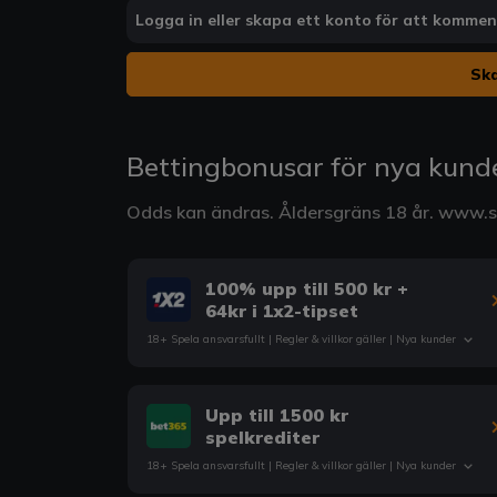
Logga in eller skapa ett konto för att komme
Ska
Bettingbonusar för nya kund
Odds kan ändras. Åldersgräns 18 år.
www.st
100% upp till 500 kr +
64kr i 1x2-tipset
18+ Spela ansvarsfullt |
Regler & villkor
gäller | Nya kunder
Upp till 1500 kr
spelkrediter
18+ Spela ansvarsfullt |
Regler & villkor
gäller | Nya kunder