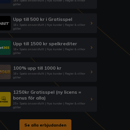
18+ Spela ansvarsfullt | Nya kunder | Regler & villkor
gäller
Upp till 500 kr i Gratisspel
18+ Spela ansvarsfullt | Nya kunder | Regler & villkor
gäller
Upp till 1500 kr spelkrediter
18+ Spela ansvarsfullt | Nya kunder | Regler & villkor
gäller
100% upp till 1000 kr
18+ Spela ansvarsfullt | Nya kunder | Regler & villkor
gäller
1250kr Gratisspel (ny licens =
bonus för alla)
25+ Spela ansvarsfullt | Nya kunder | Regler & villkor
gäller
Se alla erbjudanden