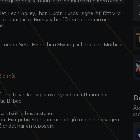
nergi än precis innan vilan då matcherna kom otroligt
t, Leon Bailey, Jhon Durán, Lucas Digne mfl fått vila
sådan som Jacob Ramsey har fått vara hemma och
ll.
dro Lomba Neto, Hee-Chan Hwang och troligen Matheus
2.5 mål.
år nästa vecka, jag är övertygad om att man har
B
ic Bilbao.
.
Åld
 utsålt till sista stolen.
stö
om Europabiljetter kommer att gå för det hela vägen.
å är det här en toppspik.