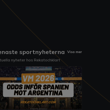
enaste sportnyheterna
Visa mer
tuella nyheter hos Rekatochklart