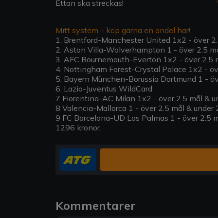
Ettan ska streckas!
Mitt system – köp gärna en andel här!
1. Brentford-Manchester United 1x2 - över 2.
2. Aston Villa-Wolverhampton 1 - över 2.5 må
3. AFC Bournemouth-Everton 1x2 - över 2.5 m
4. Nottingham Forest-Crystal Palace 1x2 - öv
5. Bayern München-Borussia Dortmund 1 - öve
6. Lazio-Juventus WildCard
7 Fiorentina-AC Milan 1x2 - över 2.5 mål & un
8 Valencia-Mallorca 1 - över 2.5 mål & under 
9 FC Barcelona-UD Las Palmas 1 - över 2.5 m
1296 kronor.
Kommentarer