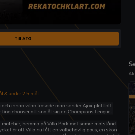
Till ATG
S
Ak
!
l & under 2.5 mål.
a och innan vilan trasade man sönder Ajax plättlätt.
ar fina chanser att sno åt sig en Champions League-
v matcher, hemma på Villa Park mot sämre motstånd.
ycket är att Villa nu fått en välbehövlig paus, en skön