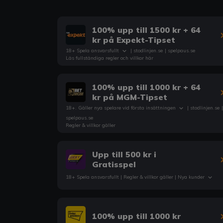
100% upp till 1500 kr + 64
kr på Expekt-Tipset
18+ Spela ansvarsfullt
|
stodlinjen.se
|
spelpaus.se
Läs fullständiga regler och villkor här
100% upp till 1000 kr + 64
kr på MGM-Tipset
18+. Gäller nya spelare vid första insättningen
|
stodlinjen.se
|
spelpaus.se
Regler & villkor gäller
Upp till 500 kr i
Gratisspel
18+ Spela ansvarsfullt |
Regler & villkor
gäller | Nya kunder
100% upp till 1000 kr