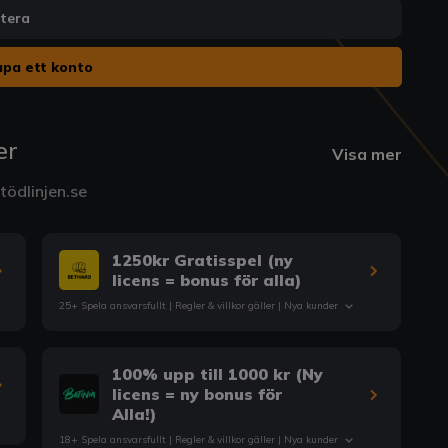
ntera
pa ett konto
er
Visa mer
ödlinjen.se
1250kr Gratisspel (ny
licens = bonus för alla)
25+ Spela ansvarsfullt |
Regler & villkor
gäller | Nya kunder
100% upp till 1000 kr (Ny
licens = ny bonus för
Alla!)
18+ Spela ansvarsfullt |
Regler & villkor
gäller | Nya kunder