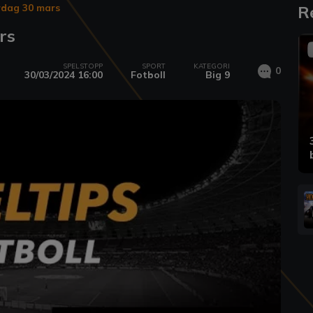
rdag 30 mars
R
rs
SPELSTOPP
SPORT
KATEGORI
0
30/03/2024 16:00
Fotboll
Big 9