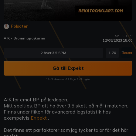
Polsater
SPELSTOPP
AIK - Brommapojkarna
12/08/2023 15:00
2 över 3,5 SPM
1.70
Gå till Expekt
18+ Spela ansvarsfullt Regler & Villkor gäller
AIK tar emot BP på lördagen.
Mitt speltips: BP att ha över 3,5 skott på mål i matchen.
Finns under fliken för avancerad lagstatistik hos
exempelvis
Expekt
.
Det finns ett par faktorer som jag tycker talar för det här
spelet: