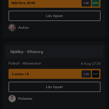
Mål före 29:00
1.83
Läs tipset
Aston
Mjällby - Elfsborg
Fotboll - Allsvenskan
8 Aug 17:30
2 asian +0
2.35
Läs tipset
Polsater