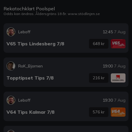
Rekatochklart Poolspel
Odds kan ändras. Åldersgräns 18 år.
www.stödlinjen.se
Leboff
12:45
7 Aug
V65 Tips Lindesberg 7/8
648 kr
RoK_Bjornen
19:00
7 Aug
Topptipset Tips 7/8
216 kr
Leboff
19:30
7 Aug
V64 Tips Kalmar 7/8
576 kr