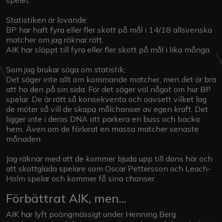
Statistiken är lovande:
BP har haft fyra eller fler skott på mål i 14/18 allsvenska
matcher om jag räknar rätt.
AIK har släppt till fyra eller fler skott på mål i lika många.
Som jag brukar säga om statistik;
Det säger inte allt om kommande matcher, men det är bra
att ha den på sin sida. För det säger väl något om hur BP
spelar. De är rätt så konsekventa och oavsett vilket lag
de möter så vill de skapa målchanser av egen kraft. Det
ligger inte i deras DNA att parkera en buss och backa
hem. Även om de förlorat en massa matcher senaste
månaden.
Jag räknar med att de kommer bjuda upp till dans här och
att skottglada spelare som Oscar Pettersson och Leach-
Holm spelar och kommer få sina chanser.
Förbättrat AIK, men...
AIK har lyft poängmässigt under Henning Berg.