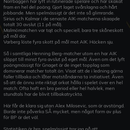
Norrbaggen har lyft in rutinerade spelare och har skakat
fram en hel del poäng. Gjort laget svårslagna och hårt
jobbande. Men spelmässigt är det inte så glimrande.
Sirius och Kalmar i de senaste AIK-matcherna skaapde
totalt 30 avslut (11 på mål).
Malmömatchen var tajt och speciell, bara tre skåneskott
på mål där.
Varberg löste fyra skott på mål mot AIK. Häcken sju.
Så i samtliga Henning Berg-matcher utom en har AIK
släppt till minst fyra avslut på eget mål. Även om det lyft
poängmässigt för Gnaget är de inget topplag som
dominerar matcher totalt än. Visat att de i ledning gärna
faller tillbaka och låter motståndarna ta initiativet. Även
så att de ännu inte riktigt orkat hålla i spelet över en hel
match. Ofta haft en bra period eller hel halvlek, men
stundtals har de blivit tillbakatryckta.
Här får de klara sig utan Alex Milosevic, som är avstängd.
Borde inte påverka SÅ mycket, men något form av plus
för BP är det väl.
Statistiken är bra, spelmässigt tror jag på att