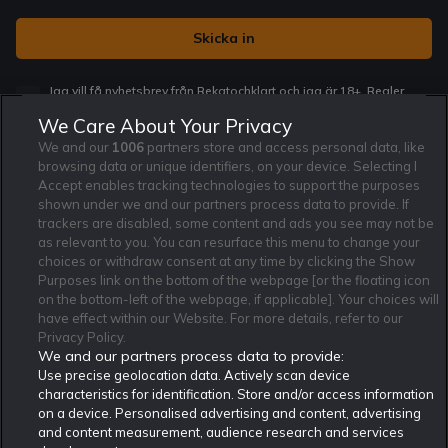
Jag vill få nyhetsbrev från Rekatochklart och jag är 18+. Regler
och villkor gäller.
*
We Care About Your Privacy
We and our
1006
partners store and access personal data, like
browsing data or unique identifiers, on your device. Selecting I
Accept enables tracking technologies to support the purposes
shown under we and our partners process data to provide. If
trackers are disabled, some content and ads you see may not be
Affiliate Modell
Ansvarsfullt Spelande
Cookie Policy
as relevant to you. You can resurface this menu to change your
Om Rekatochklart
F.A.Q
Användarvilkor
choices or withdraw consent at any time by clicking the Show
Purposes link on the bottom of the webpage [or the floating icon
Kontakta oss
Nyhetsarkiv
Integritetspolicy
on the bottom-left of the webpage, if applicable]. Your choices will
Redaktionen
Tipsarkiv
Sportkalender
have effect within our Website. For more details, refer to our
Privacy Policy.
Redaktionell policy
Rekatochklart shop
We and our partners process data to provide:
Use precise geolocation data. Actively scan device
Rekatochklart.com är Sveriges ledande betting-community. 2017 nominerades
Rekatochklart som en av världens bästa spelinformations-sajter på spelbranschens egen
characteristics for identification. Store and/or access information
Oscarsgala EGR Awards.
on a device. Personalised advertising and content, advertising
Rekatochklart är oberoende och ej knutet till något specifikt spelbolag. Här hittar du
and content measurement, audience research and services
speltips, unika insättningsbonusar och erbjudanden från de största och mest seriösa