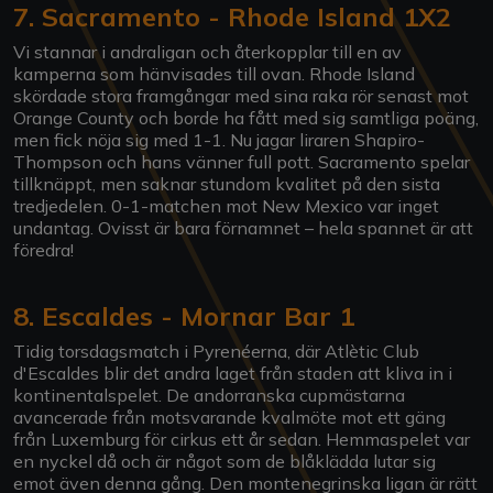
7. Sacramento - Rhode Island 1X2
Vi stannar i andraligan och återkopplar till en av
kamperna som hänvisades till ovan. Rhode Island
skördade stora framgångar med sina raka rör senast mot
Orange County och borde ha fått med sig samtliga poäng,
men fick nöja sig med 1-1. Nu jagar liraren Shapiro-
Thompson och hans vänner full pott. Sacramento spelar
tillknäppt, men saknar stundom kvalitet på den sista
tredjedelen. 0-1-matchen mot New Mexico var inget
undantag. Ovisst är bara förnamnet – hela spannet är att
föredra!
8. Escaldes - Mornar Bar 1
Tidig torsdagsmatch i Pyrenéerna, där Atlètic Club
d'Escaldes blir det andra laget från staden att kliva in i
kontinentalspelet. De andorranska cupmästarna
avancerade från motsvarande kvalmöte mot ett gäng
från Luxemburg för cirkus ett år sedan. Hemmaspelet var
en nyckel då och är något som de blåklädda lutar sig
emot även denna gång. Den montenegrinska ligan är rätt