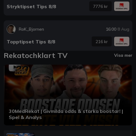
Stryktipset Tips 8/8
7776 kr
RoK_Bjornen
16:00
8 Aug
Topptipset Tips 8/8
216 kr
Rekatochklart TV
Visa mer
30MedRekat | Givmilda odds & starka boostar! |
Spel & Analys