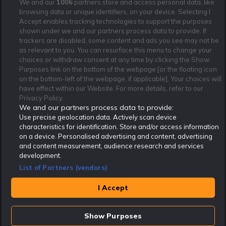
We and our
1006
partners store and access personal data, like
browsing data or unique identifiers, on your device. Selecting I
Accept enables tracking technologies to support the purposes
shown under we and our partners process data to provide. If
trackers are disabled, some content and ads you see may not be
as relevant to you. You can resurface this menu to change your
Affiliate Modell
Ansvarsfullt Spelande
Cookie Policy
choices or withdraw consent at any time by clicking the Show
Purposes link on the bottom of the webpage [or the floating icon
Om Rekatochklart
F.A.Q
Användarvilkor
on the bottom-left of the webpage, if applicable]. Your choices will
Kontakta oss
Nyhetsarkiv
Integritetspolicy
have effect within our Website. For more details, refer to our
Redaktionen
Tipsarkiv
Sportkalender
Privacy Policy.
We and our partners process data to provide:
Redaktionell policy
Rekatochklart shop
Use precise geolocation data. Actively scan device
characteristics for identification. Store and/or access information
Rekatochklart.com är Sveriges ledande betting-community. 2017 nominerades
on a device. Personalised advertising and content, advertising
Rekatochklart som en av världens bästa spelinformations-sajter på spelbranschens egen
Oscarsgala EGR Awards.
and content measurement, audience research and services
development.
Rekatochklart är oberoende och ej knutet till något specifikt spelbolag. Här hittar du
speltips, unika insättningsbonusar och erbjudanden från de största och mest seriösa
List of Partners (vendors)
spelbolagen. En spelbok, spelskola, information om skador och avstängningar samt vårt
populära klotterplank.
Har du några frågor är du välkommen att
kontakta oss
.
I Accept
Copyright © Rekatochklart.com 2008-2026 - Alla rättigheter reserverade.
Show Purposes
Spela ansvarsfullt. Åldersgränsen för spel är 18+ Har ditt spelande blivit ett