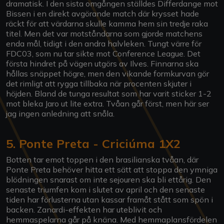
dramatisk. I den sista omgången ställdes Differdange mot
Bissen i en direkt avgörande match där krysset hade
räckt för att värdarna skulle kamma hem sin tredje raka
titel. Men det var motståndarna som gjorde matchens
enda mål, tidigt i den andra halvleken. Tungt värre för
FDC03, som nu tar sikte mot Conference League. Det
första hindret på vägen utgörs av Ilves. Finnarna ska
hållas snäppet högre, men den vikande formkurvan gör
det rimligt att rygga tillbaka när procenten skjuter i
höjden. Bland de tunga resultat som har varit sticker 1-2
mot bleka Jaro ut lite extra. Tvåan går först, men här ser
jag ingen anledning att snåla.
5. Ponte Preta - Criciúma 1X2
Botten tar emot toppen i den brasilianska tvåan, där
Ponte Preta behöver hitta ett sätt att stoppa den ymniga
blödningen snarast om inte sejouren ska bli ettårig. Den
senaste triumfen kom i slutet av april och den senaste
tiden har förlusterna utan kassar framåt stått som spön i
backen. Zanardi-effekten har uteblivit och
hemmaspelarna går på knäna. Med hemmaplansfördelen