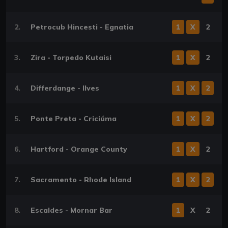
2.
Petrocub Hincesti - Egnatia
1
X
2
3.
Zira - Torpedo Kutaisi
1
X
2
4.
Differdange - Ilves
1
X
2
5.
Ponte Preta - Criciúma
1
X
2
6.
Hartford - Orange County
1
X
2
7.
Sacramento - Rhode Island
1
X
2
8.
Escaldes - Mornar Bar
1
X
2