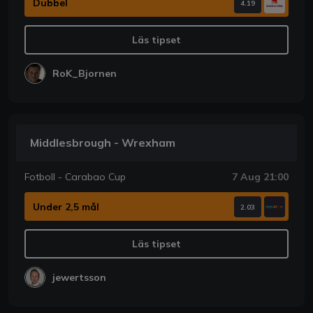
Dubbel
4.19
Läs tipset
RoK_Bjornen
Middlesbrough - Wrexham
Fotboll - Carabao Cup
7 Aug 21:00
Under 2,5 mål
2.03
Läs tipset
jewertsson