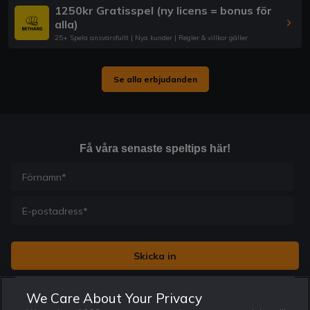
1250kr Gratisspel (ny licens = bonus för
alla)
25+ Spela ansvarsfullt | Nya kunder | Regler & villkor gäller
Se alla erbjudanden
Få våra senaste speltips här!
Jag vill få nyhetsbrev från Rekatochklart och jag är 18+. Regler
We Care About Your Privacy
och villkor gäller.
*