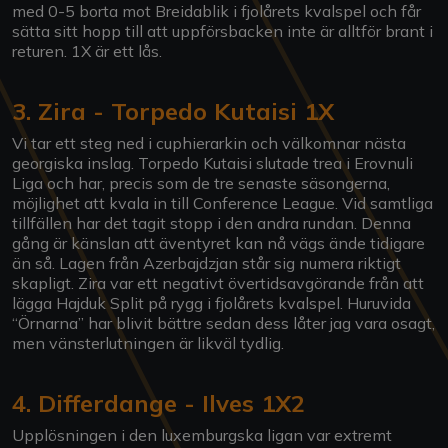
med 0-5 borta mot Breidablik i fjolårets kvalspel och får
sätta sitt hopp till att uppförsbacken inte är alltför brant i
returen. 1X är ett lås.
3. Zira - Torpedo Kutaisi 1X
Vi tar ett steg ned i cuphierarkin och välkomnar nästa
georgiska inslag. Torpedo Kutaisi slutade trea i Erovnuli
Liga och har, precis som de tre senaste säsongerna,
möjlighet att kvala in till Conference League. Vid samtliga
tillfällen har det tagit stopp i den andra rundan. Denna
gång är känslan att äventyret kan nå vägs ände tidigare
än så. Lagen från Azerbajdzjan står sig numera riktigt
skapligt. Zira var ett negativt övertidsavgörande från att
lägga Hajduk Split på rygg i fjolårets kvalspel. Huruvida
“Örnarna” har blivit bättre sedan dess låter jag vara osagt,
men vänsterlutningen är likväl tydlig.
4. Differdange - Ilves 1X2
Upplösningen i den luxemburgska ligan var extremt