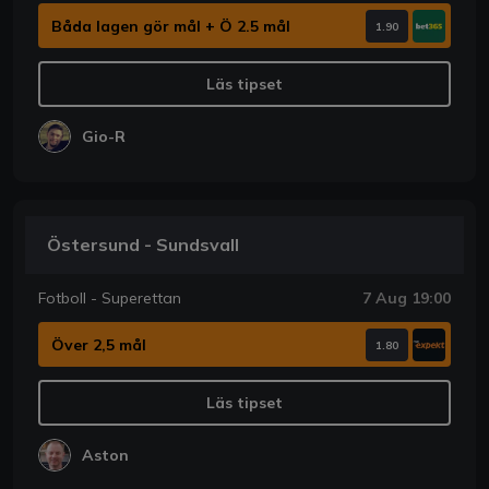
Båda lagen gör mål + Ö 2.5 mål
1.90
Läs tipset
Gio-R
Östersund - Sundsvall
Fotboll - Superettan
7 Aug 19:00
Över 2,5 mål
1.80
Läs tipset
Aston