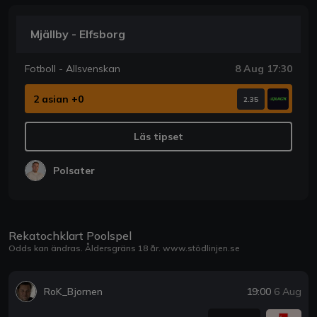
Mjällby - Elfsborg
Fotboll - Allsvenskan
8 Aug 17:30
2 asian +0
2.35
Läs tipset
Polsater
Rekatochklart Poolspel
Odds kan ändras. Åldersgräns 18 år.
www.stödlinjen.se
RoK_Bjornen
19:00
6 Aug