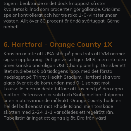
tagen i beaktande är det dock knappast så stor
kvalitetsskillnad som procenten gör gällande. Criciúma
spelar kontrollerat och har tre raka 1-0-vinster under
västen. Allt över 60 procent är ändå svårtuggat. Gärna
rubbet!
6. Hartford - Orange County 1X
Känslan är inte att USA står på paus trots att VM närmar
sig sin upplösning. Det gör visserligen MLS, men inte den
amerikanska andraligan USL Championship. Där sker ett
litet studiebesök på tisdagens lapp, med det första
nedslaget på Trinity Health Stadium. Hartford ska vara
glada över att de kom undan med 0-1 senast mot
Louisville, men är desto tuffare att tas med på den egna
mattan. Defensiven är solid och Siaha mellan stolparna
är en matchvinnande målvakt. Orange County hade en
hel del boll senast mot Rhode Island, men torskade
skotten med 2-24. 1-1 var således ett regelrätt rån.
Tabellstirr är inget att ägna sig åt. Dra från väst!