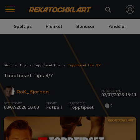
Speltips
Planket
Bonusar
Andelar
Start
Tips
Topptipset Tips
Topptipset Tips 8/7
Topptipset Tips 8/7
RoK_Bjornen
PUBLICERAD
07/07/2026 15:11
SPELSTOPP
SPORT
KATEGORI
0
08/07/2026 18:00
Fotboll
Topptipset