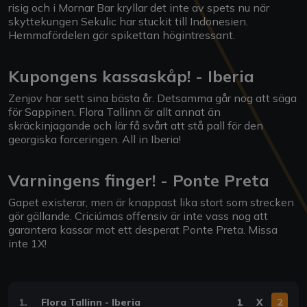
risig och i Mornar Bar kryllar det inte av spets nu när
skyttekungen Sekulic har stuckit till Indonesien.
Hemmafördelen gör spikettan högintressant.
Kupongens kassaskåp! - Iberia
Zenjov har sett sina bästa år. Detsamma går nog att säga
för Sappinen. Flora Tallinn är allt annat än
skräckinjagande och lär få svårt att stå pall för den
georgiska forceringen. All in Iberia!
Varningens finger! - Ponte Preta
Gapet existerar, men är knappast lika stort som strecken
gör gällande. Criciúmas offensiv är inte vass nog att
garantera kassar mot ett desperat Ponte Preta. Missa
inte 1X!
1.
Flora Tallinn - Iberia
1
X
2