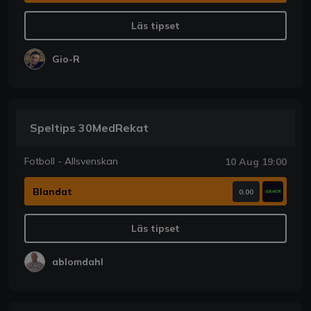
Läs tipset
Gio-R
Speltips 30MedRekat
Fotboll - Allsvenskan
10 Aug 19:00
Blandat
0.00
Läs tipset
ablomdahl