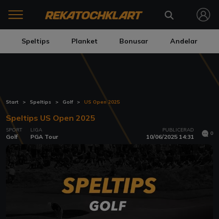
Speltips
Planket
Bonusar
Andelar
Start
Speltips
Golf
US Open 2025
Speltips US Open 2025
SPORT
LIGA
PUBLICERAD
0
Golf
PGA Tour
10/06/2025 14:31