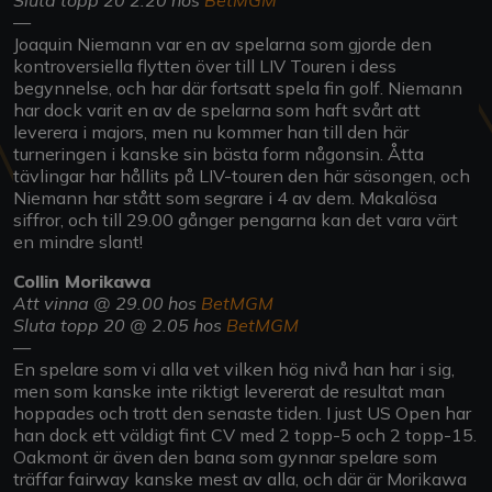
—
Joaquin Niemann var en av spelarna som gjorde den
kontroversiella flytten över till LIV Touren i dess
begynnelse, och har där fortsatt spela fin golf. Niemann
har dock varit en av de spelarna som haft svårt att
leverera i majors, men nu kommer han till den här
turneringen i kanske sin bästa form någonsin. Åtta
tävlingar har hållits på LIV-touren den här säsongen, och
Niemann har stått som segrare i 4 av dem. Makalösa
siffror, och till 29.00 gånger pengarna kan det vara värt
en mindre slant!
Collin Morikawa
Att vinna @ 29.00 hos
BetMGM
Sluta topp 20 @ 2.05 hos
BetMGM
—
En spelare som vi alla vet vilken hög nivå han har i sig,
men som kanske inte riktigt levererat de resultat man
hoppades och trott den senaste tiden. I just US Open har
han dock ett väldigt fint CV med 2 topp-5 och 2 topp-15.
Oakmont är även den bana som gynnar spelare som
träffar fairway kanske mest av alla, och där är Morikawa