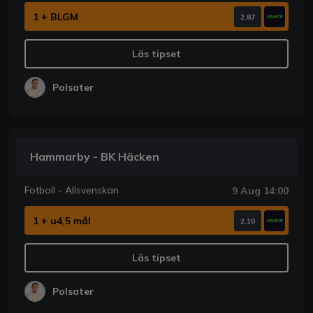
1 + BLGM
2.87
Läs tipset
Polsater
Hammarby - BK Häcken
Fotboll - Allsvenskan
9 Aug 14:00
1 + u4,5 mål
2.10
Läs tipset
Polsater