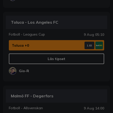
Toluca - Los Angeles FC
Fotboll - Leagues Cup
9 Aug 05:10
Toluca +0
1.83
Läs tipset
Gio-R
Malmö FF - Degerfors
Fotboll - Allsvenskan
9 Aug 14:00