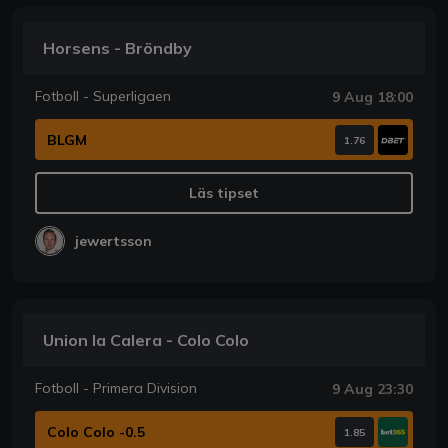
Horsens - Bröndby
Fotboll - Superligaen
9 Aug 18:00
BLGM
1.76
Läs tipset
jewertsson
Union la Calera - Colo Colo
Fotboll - Primera Division
9 Aug 23:30
Colo Colo -0.5
1.85