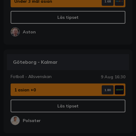
Under 3 mål asian
1.68
Läs tipset
Aston
Göteborg - Kalmar
Fotboll - Allsvenskan
9 Aug 16:30
1 asian +0
1.80
Läs tipset
Polsater