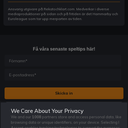
Ansvarig utgivare på Rekatochklart.com. Medverkar i diverse
mediaproduktioner på sidan och på fritiden är det Hammarby och
Euroleague som tar upp merparten av tiden.
Få våra senaste speltips här!
Jag vill få nyhetsbrev från Rekatochklart och jag är 18+. Regler
We Care About Your Privacy
och villkor gäller.
*
We and our
1008
partners store and access personal data, like
browsing data or unique identifiers, on your device. Selecting I
Accept enables tracking technologies to support the purposes