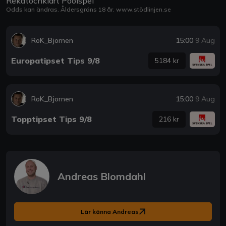
Rekatochklart Poolspel
Odds kan ändras. Åldersgräns 18 år.
www.stödlinjen.se
RoK_Bjornen
15:00
9 Aug
Europatipset Tips 9/8
5184 kr
RoK_Bjornen
15:00
9 Aug
Topptipset Tips 9/8
216 kr
Andreas Blomdahl
Lär känna Andreas