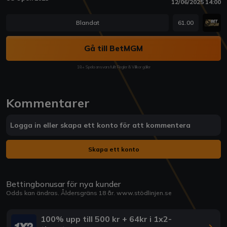
12/06/2025 14:00
Blandat
61.00
Gå till BetMGM
18+ Spela ansvarsfullt Regler & Villkor gäller
Kommentarer
Logga in eller skapa ett konto för att kommentera
Skapa ett konto
Bettingbonusar för nya kunder
Odds kan ändras. Åldersgräns 18 år.
www.stödlinjen.se
100% upp till 500 kr + 64kr i 1x2-