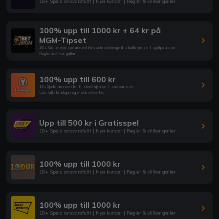
18+ Spela ansvarsfullt | Nya kunder | Regler & villkor gäller
100% upp till 1000 kr + 64 kr på
MGM-Tipset
18+. Gäller nya spelare vid första insättningen
|
stodlinjen.se
|
spelpaus.se
Regler & villkor gäller
100% upp till 600 kr
18+ Spela ansvarsfullt
|
stodlinjen.se
|
spelpaus.se
Läs fullständiga regler och villkor här
Upp till 500 kr i Gratisspel
18+ Spela ansvarsfullt | Nya kunder | Regler & villkor gäller
100% upp till 1000 kr
18+ Spela ansvarsfullt | Nya kunder | Regler & villkor gäller
100% upp till 1000 kr
18+ Spela ansvarsfullt | Nya kunder | Regler & villkor gäller