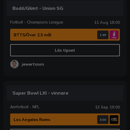
Bodö/Glimt - Union SG
Fotboll - Champions League
11 Aug 18:00
BTTS/Över 2,5 mål
1.69
Läs tipset
jewertsson
Super Bowl LXI - vinnare
Amfotboll - NFL
13 Sep 19:00
Los Angeles Rams
6.50